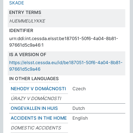
SKADE
ENTRY TERMS
HJEMMEULYKKE
IDENTIFIER
urn:ddi:int.cessda.elsst:be187051-50f6-4a04-8b81-
97661d5c9a46:1
IS A VERSION OF
https://elsst.cessda.eu/id/be187051-50f6-4a04-8b81-
97661d5c9a46
IN OTHER LANGUAGES
NEHODY V DOMÁCNOSTI
Czech
ÚRAZY V DOMÁCNOSTI
ONGEVALLEN IN HUIS
Dutch
ACCIDENTS IN THE HOME
English
DOMESTIC ACCIDENTS