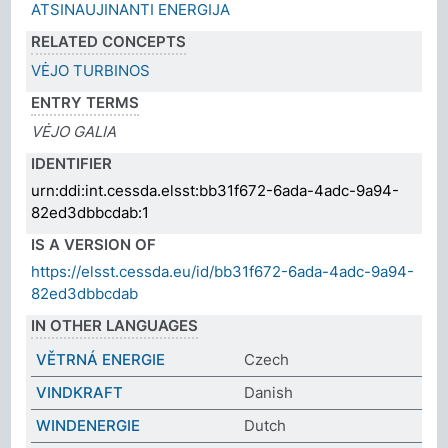
ATSINAUJINANTI ENERGIJA
RELATED CONCEPTS
VĖJO TURBINOS
ENTRY TERMS
VĖJO GALIA
IDENTIFIER
urn:ddi:int.cessda.elsst:bb31f672-6ada-4adc-9a94-
82ed3dbbcdab:1
IS A VERSION OF
https://elsst.cessda.eu/id/bb31f672-6ada-4adc-9a94-
82ed3dbbcdab
IN OTHER LANGUAGES
VĚTRNÁ ENERGIE
Czech
VINDKRAFT
Danish
WINDENERGIE
Dutch