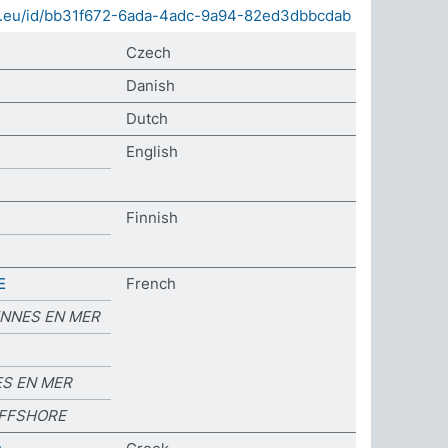
sda.eu/id/bb31f672-6ada-4adc-9a94-82ed3dbbcdab
Czech
Danish
Dutch
English
Finnish
E
French
ENNES EN MER
ES EN MER
OFFSHORE