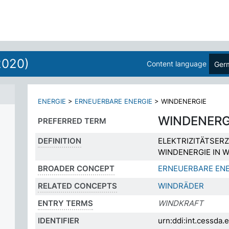
2020)
Content language
Ger
NG
ENERGIE
>
ERNEUERBARE ENERGIE
>
WINDENERGIE
WINDENERG
PREFERRED TERM
DEFINITION
ELEKTRIZITÄTSE
WINDENERGIE IN 
BROADER CONCEPT
ERNEUERBARE ENE
RELATED CONCEPTS
WINDRÄDER
ENTRY TERMS
WINDKRAFT
IDENTIFIER
urn:ddi:int.cessda