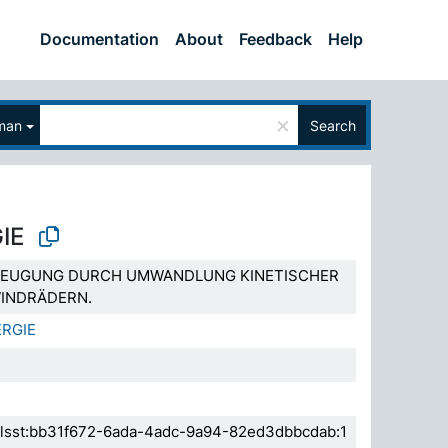
Documentation
About
Feedback
Help
×
man
Search
IE
RZEUGUNG DURCH UMWANDLUNG KINETISCHER
WINDRÄDERN.
RGIE
.elsst:bb31f672-6ada-4adc-9a94-82ed3dbbcdab:1