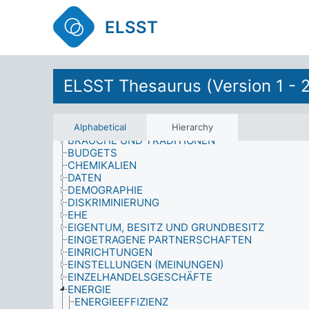
BAUELEMENTE
BEHINDERUNGEN
ELSST
BESETZTE GEBIETE
BETRIEBLICHE SOZIALLEISTUNGEN
BEVÖLKERUNG
BEWERTUNG
BILDUNG
ELSST Thesaurus (Version 1 - 
BILDUNGSPLANUNG UND BILDUNGSVERWALTU
BILDUNGSUMFELD
BIOLOGIE
BIOWISSENSCHAFTEN
Alphabetical
Hierarchy
BRÄUCHE UND TRADITIONEN
BUDGETS
CHEMIKALIEN
DATEN
DEMOGRAPHIE
DISKRIMINIERUNG
EHE
EIGENTUM, BESITZ UND GRUNDBESITZ
EINGETRAGENE PARTNERSCHAFTEN
EINRICHTUNGEN
EINSTELLUNGEN (MEINUNGEN)
EINZELHANDELSGESCHÄFTE
ENERGIE
ENERGIEEFFIZIENZ