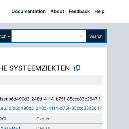
Documentation
About
Feedback
Help
×
tch
Search
HE SYSTEEMZIEKTEN
a.elsst:b6d490d3-248d-4114-b75f-85ccc83c2647:1
sda.eu/id/b6d490d3-248d-4114-b75f-85ccc83c2647
OCI
Czech
SYSTEMET
Danish