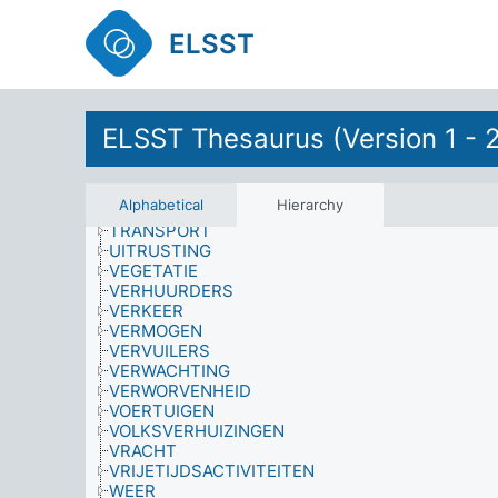
STAATSCONTROLE
STRAFBLAD
ELSST
STRUCTURELE ELEMENTEN (GEBOUWEN)
STUDENTEN
SYMPTOMEN
TAAL
TECHNISCHE INFRASTRUCTUUR
ELSST Thesaurus (Version 1 - 
TEKORTEN
TERREINEN
TEVREDENHEID
Alphabetical
Hierarchy
TIJD
TRANSPORT
UITRUSTING
VEGETATIE
VERHUURDERS
VERKEER
VERMOGEN
VERVUILERS
VERWACHTING
VERWORVENHEID
VOERTUIGEN
VOLKSVERHUIZINGEN
VRACHT
VRIJETIJDSACTIVITEITEN
WEER