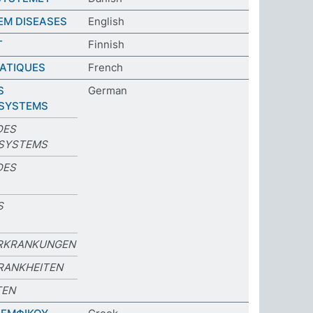
EM DISEASES
English
T
Finnish
ATIQUES
French
S
German
 SYSTEMS
DES
 SYSTEMS
DES
S
ERKRANKUNGEN
RANKHEITEN
TEN