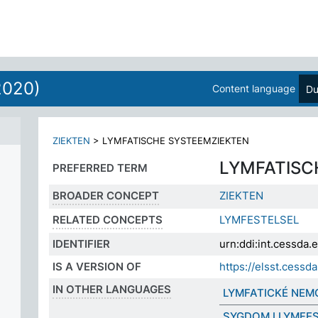
2020)
Content language
Du
ZIEKTEN
>
LYMFATISCHE SYSTEEMZIEKTEN
LYMFATISC
PREFERRED TERM
BROADER CONCEPT
ZIEKTEN
RELATED CONCEPTS
LYMFESTELSEL
IDENTIFIER
urn:ddi:int.cessd
IS A VERSION OF
https://elsst.ces
IN OTHER LANGUAGES
LYMFATICKÉ NEM
SYGDOM I LYMFE