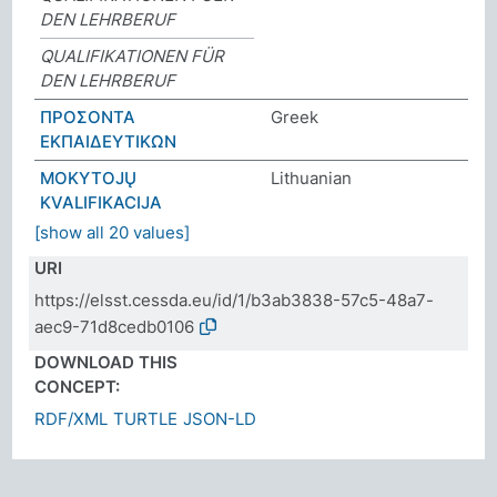
DEN LEHRBERUF
QUALIFIKATIONEN FÜR
DEN LEHRBERUF
ΠΡΟΣΟΝΤΑ
Greek
ΕΚΠΑΙΔΕΥΤΙΚΩΝ
MOKYTOJŲ
Lithuanian
KVALIFIKACIJA
[show all 20 values]
URI
https://elsst.cessda.eu/id/1/b3ab3838-57c5-48a7-
aec9-71d8cedb0106
DOWNLOAD THIS
CONCEPT:
RDF/XML
TURTLE
JSON-LD