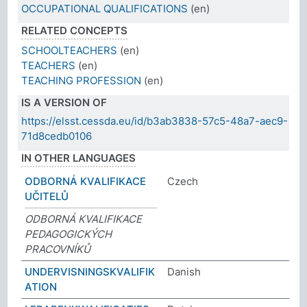
OCCUPATIONAL QUALIFICATIONS
(en)
RELATED CONCEPTS
SCHOOLTEACHERS
(en)
TEACHERS
(en)
TEACHING PROFESSION
(en)
IS A VERSION OF
https://elsst.cessda.eu/id/b3ab3838-57c5-48a7-aec9-
71d8cedb0106
IN OTHER LANGUAGES
ODBORNÁ KVALIFIKACE
Czech
UČITELŮ
ODBORNÁ KVALIFIKACE
PEDAGOGICKÝCH
PRACOVNÍKŮ
UNDERVISNINGSKVALIFIK
Danish
ATION