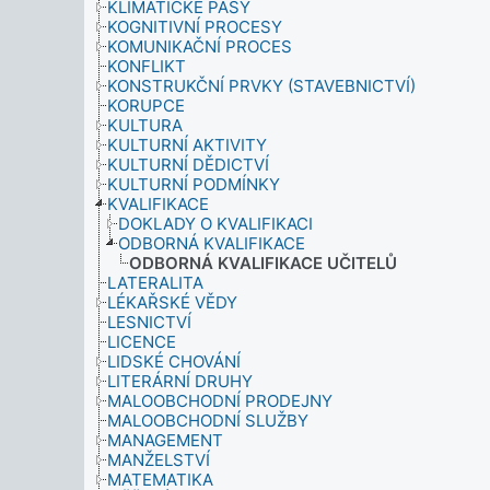
KLIMATICKÉ PÁSY
KOGNITIVNÍ PROCESY
KOMUNIKAČNÍ PROCES
KONFLIKT
KONSTRUKČNÍ PRVKY (STAVEBNICTVÍ)
KORUPCE
KULTURA
KULTURNÍ AKTIVITY
KULTURNÍ DĚDICTVÍ
KULTURNÍ PODMÍNKY
KVALIFIKACE
DOKLADY O KVALIFIKACI
ODBORNÁ KVALIFIKACE
ODBORNÁ KVALIFIKACE UČITELŮ
LATERALITA
LÉKAŘSKÉ VĚDY
LESNICTVÍ
LICENCE
LIDSKÉ CHOVÁNÍ
LITERÁRNÍ DRUHY
MALOOBCHODNÍ PRODEJNY
MALOOBCHODNÍ SLUŽBY
MANAGEMENT
MANŽELSTVÍ
MATEMATIKA