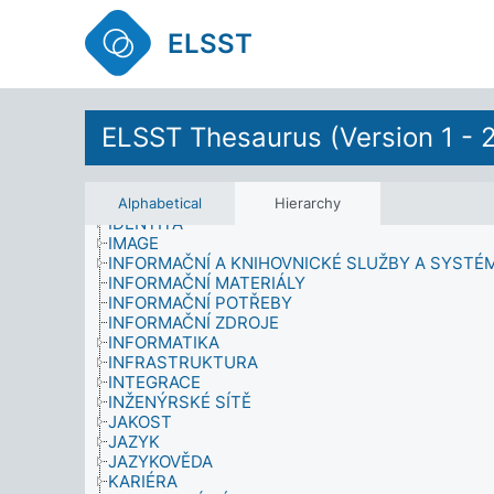
ESOTERICKÉ PRAKTIKY
ETIKA
ELSST
FILOZOFIE
FOTOGRAFOVÁNÍ
FYZIKA
FYZIKÁLNÍ VLASTNOSTI
FYZIOLOGICKÉ ÚČINKY
ELSST Thesaurus (Version 1 - 
HISTORIE A PŘÍBUZNÉ OBORY
HODNOCENÍ
HRÁČSTVÍ
HUDEBNÍCI
Alphabetical
Hierarchy
IDENTITA
IMAGE
INFORMAČNÍ A KNIHOVNICKÉ SLUŽBY A SYSTÉ
INFORMAČNÍ MATERIÁLY
INFORMAČNÍ POTŘEBY
INFORMAČNÍ ZDROJE
INFORMATIKA
INFRASTRUKTURA
INTEGRACE
INŽENÝRSKÉ SÍTĚ
JAKOST
JAZYK
JAZYKOVĚDA
KARIÉRA