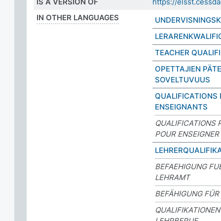
IS A VERSION OF
https://elsst.ces
IN OTHER LANGUAGES
UNDERVISNINGSK
LERARENKWALIFI
TEACHER QUALIF
OPETTAJIEN PÄT
SOVELTUVUUS
QUALIFICATIONS
ENSEIGNANTS
QUALIFICATIONS 
POUR ENSEIGNER
LEHRERQUALIFIK
BEFAEHIGUNG FU
LEHRAMT
BEFÄHIGUNG FÜR
QUALIFIKATIONEN
LEHRBERUF