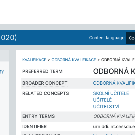
2020)
Content language
Cz
KVALIFIKACE
>
ODBORNÁ KVALIFIKACE
>
ODBORNÁ KVALIF
ODBORNÁ K
PREFERRED TERM
MY
BROADER CONCEPT
ODBORNÁ KVALIFI
RELATED CONCEPTS
ŠKOLNÍ UČITELÉ
UČITELÉ
UČITELSTVÍ
ENTRY TERMS
ODBORNÁ KVALIFI
IDENTIFIER
urn:ddi:int.cessd