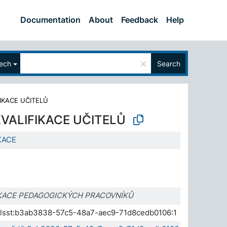
Documentation
About
Feedback
Help
×
ech
Search
IKACE UČITELŮ
VALIFIKACE UČITELŮ
KACE
KACE PEDAGOGICKÝCH PRACOVNÍKŮ
a.elsst:b3ab3838-57c5-48a7-aec9-71d8cedb0106:1