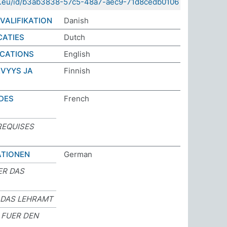
sda.eu/id/b3ab3838-57c5-48a7-aec9-71d8cedb0106
VALIFIKATION
Danish
CATIES
Dutch
ICATIONS
English
EVYYS JA
Finnish
 DES
French
REQUISES
ATIONEN
German
ER DAS
 DAS LEHRAMT
 FUER DEN