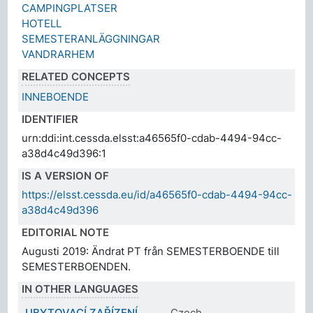
CAMPINGPLATSER
HOTELL
SEMESTERANLÄGGNINGAR
VANDRARHEM
RELATED CONCEPTS
INNEBOENDE
IDENTIFIER
urn:ddi:int.cessda.elsst:a46565f0-cdab-4494-94cc-
a38d4c49d396:1
IS A VERSION OF
https://elsst.cessda.eu/id/a46565f0-cdab-4494-94cc-
a38d4c49d396
EDITORIAL NOTE
Augusti 2019: Ändrat PT från SEMESTERBOENDE till
SEMESTERBOENDEN.
IN OTHER LANGUAGES
UBYTOVACÍ ZAŘÍZENÍ
Czech