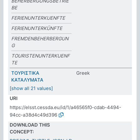
BEHERBERGUNGSBETRIE
BE
FERIENUNTERKUENFTE
FERIENUNTERKÜNFTE
FREMDENBEHERBERGUN
G
TOURISTENUNTERKUENF
TE
ΤΟΥΡΙΣΤΙΚΑ
Greek
ΚΑΤΑΛΥΜΑΤΑ
[show all 21 values]
URI
https://elsst.cessda.eu/id/1/a46565f0-cdab-4494-
94cc-a38d4c49d396
DOWNLOAD THIS
CONCEPT: