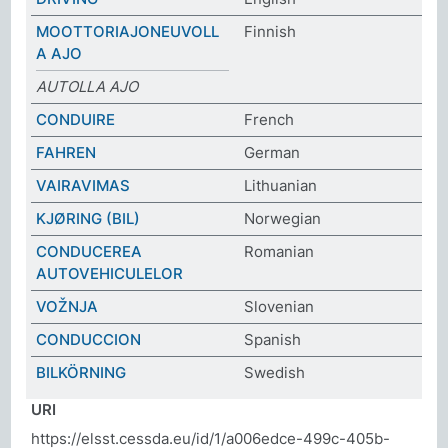
MOOTTORIAJONEUVOLL
Finnish
A AJO
AUTOLLA AJO
CONDUIRE
French
FAHREN
German
VAIRAVIMAS
Lithuanian
KJØRING (BIL)
Norwegian
CONDUCEREA
Romanian
AUTOVEHICULELOR
VOŽNJA
Slovenian
CONDUCCION
Spanish
BILKÖRNING
Swedish
URI
https://elsst.cessda.eu/id/1/a006edce-499c-405b-