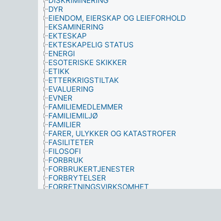
DISKRIMINERING
DYR
EIENDOM, EIERSKAP OG LEIEFORHOLD
EKSAMINERING
EKTESKAP
EKTESKAPELIG STATUS
ENERGI
ESOTERISKE SKIKKER
ETIKK
ETTERKRIGSTILTAK
EVALUERING
EVNER
FAMILIEMEDLEMMER
FAMILIEMILJØ
FAMILIER
FARER, ULYKKER OG KATASTROFER
FASILITETER
FILOSOFI
FORBRUK
FORBRUKERTJENESTER
FORBRYTELSER
FORRETNINGSVIRKSOMHET
FORSKNING
FORSVAR
FORURENSENDE STOFFER