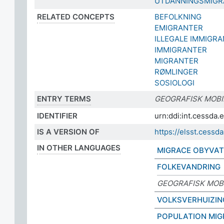
UTDANNINGSMIGR
RELATED CONCEPTS
BEFOLKNING
EMIGRANTER
ILLEGALE IMMIGR
IMMIGRANTER
MIGRANTER
RØMLINGER
SOSIOLOGI
ENTRY TERMS
GEOGRAFISK MOBI
IDENTIFIER
urn:ddi:int.cessd
IS A VERSION OF
https://elsst.ces
IN OTHER LANGUAGES
MIGRACE OBYVA
FOLKEVANDRING
GEOGRAFISK MOBI
VOLKSVERHUIZIN
POPULATION MIG