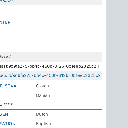
ASJON
ANTER
LITET
a.elsst:9d9fa275-bb4c-450b-8126-0b1eeb2325c2:1
sda.eu/id/9d9fa275-bb4c-450b-8126-0b1eeb2325c2
TELSTVA
Czech
Danish
LITET
GEN
Dutch
RATION
English