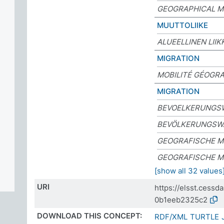
GEOGRAPHICAL M
MUUTTOLIIKE
ALUEELLINEN LII
MIGRATION
MOBILITÉ GÉOGR
MIGRATION
BEVOELKERUNGS
BEVÖLKERUNGSW
GEOGRAFISCHE M
GEOGRAFISCHE M
[show all 32 values
URI
https://elsst.cess
0b1eeb2325c2
DOWNLOAD THIS CONCEPT:
RDF/XML
TURTLE