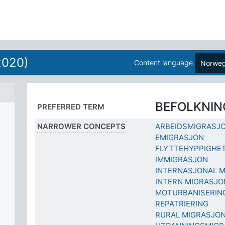
2020)
Content language
Norweg
BEFOLKNI
PREFERRED TERM
NARROWER CONCEPTS
ARBEIDSMIGRASJ
EMIGRASJON
FLYTTEHYPPIGHE
IMMIGRASJON
INTERNASJONAL 
INTERN MIGRASJO
MOTURBANISERIN
REPATRIERING
RURAL MIGRASJO