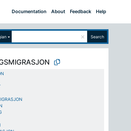
Documentation
About
Feedback
Help
×
ian
Search
NGSMIGRASJON
ON
T
MIGRASJON
N
G
N