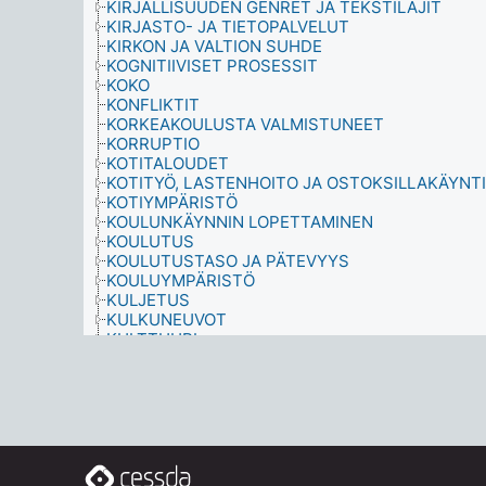
KIRJALLISUUDEN GENRET JA TEKSTILAJIT
KIRJASTO- JA TIETOPALVELUT
KIRKON JA VALTION SUHDE
KOGNITIIVISET PROSESSIT
KOKO
KONFLIKTIT
KORKEAKOULUSTA VALMISTUNEET
KORRUPTIO
KOTITALOUDET
KOTITYÖ, LASTENHOITO JA OSTOKSILLAKÄYNTI
KOTIYMPÄRISTÖ
KOULUNKÄYNNIN LOPETTAMINEN
KOULUTUS
KOULUTUSTASO JA PÄTEVYYS
KOULUYMPÄRISTÖ
KULJETUS
KULKUNEUVOT
KULTTUURI
KULTTUURIHALLINTO
KULTTUURIHARRASTUKSET
KULTTUURIPERINTÖ
KULTTUURISET OLOSUHTEET
KULUTTAJAPALVELUT
KULUTUS
KYVYKKYYS, LAHJAKKUUS JA TAIDOT