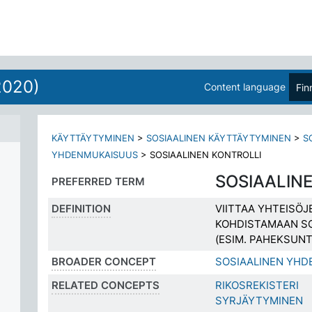
2020)
Content language
Fin
KÄYTTÄYTYMINEN
>
SOSIAALINEN KÄYTTÄYTYMINEN
>
S
YHDENMUKAISUUS
>
SOSIAALINEN KONTROLLI
SOSIAALIN
PREFERRED TERM
DEFINITION
VIITTAA YHTEISÖJ
KOHDISTAMAAN SO
(ESIM. PAHEKSUNT
BROADER CONCEPT
SOSIAALINEN YH
RELATED CONCEPTS
RIKOSREKISTERI
SYRJÄYTYMINEN