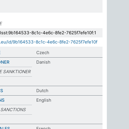
E
.elsst:9b164533-8c1c-4e6c-8fe2-7625f7efe10f:1
da.eu/id/9b164533-8c1c-4e6c-8fe2-7625f7efe10f
E
Czech
ONER
Danish
E SANKTIONER
ES
Dutch
NS
English
 SANCTIONS
ALES
French