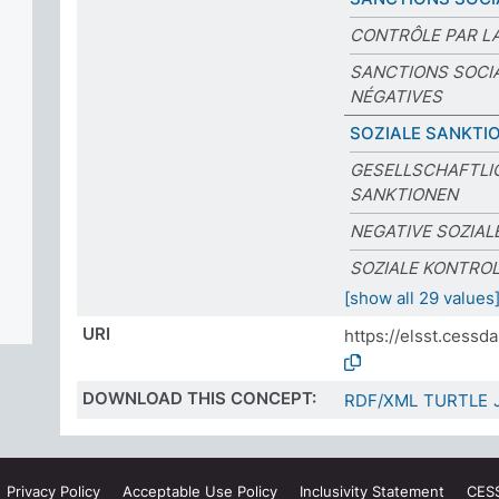
CONTRÔLE PAR LA
SANCTIONS SOCI
NÉGATIVES
SOZIALE SANKTI
GESELLSCHAFTLI
SANKTIONEN
NEGATIVE SOZIAL
SOZIALE KONTRO
[show all 29 values
URI
https://elsst.cess
DOWNLOAD THIS CONCEPT:
RDF/XML
TURTLE
Privacy
Policy
Acceptable Use
Policy
Inclusivity
Statement
CES