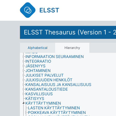
HALLINTO (ADMINISTRATION)
HALLINTO (GOVERNMENT)
ELSST
HALLINTOALUEET
HALLINTORAKENTEET
HISTORIATIETEET
IDENTITEETTI
IHMISOIKEUSLOUKKAUKSET
ELSST Thesaurus (Version 1 - 
IKÄ
IKÄRYHMÄT
ILMASTO
ILMASTOVYÖHYKKEET
Alphabetical
Hierarchy
IMAGO
INFORMAATION SEURAAMINEN
INTEGRAATIO
JÄSENYYS
JOHTAMINEN
JULKISET PALVELUT
JULKISUUDEN HENKILÖT
KANSALAISUUS JA KANSALLISUUS
KANSANTALOUSTIEDE
KASVILLISUUS
KÄTISYYS
KÄYTTÄYTYMINEN
LASTEN KÄYTTÄYTYMINEN
POIKKEAVA KÄYTTÄYTYMINEN