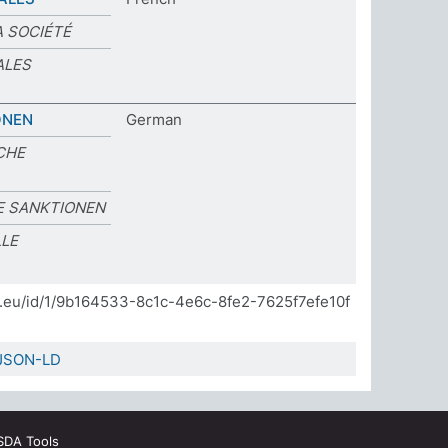
 SOCIÉTÉ
ALES
ONEN
German
CHE
E SANKTIONEN
LLE
]
da.eu/id/1/9b164533-8c1c-4e6c-8fe2-7625f7efe10f
JSON-LD
SDA Tools