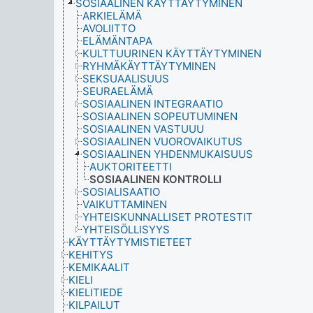
SOSIAALINEN KÄYTTÄYTYMINEN
ARKIELÄMÄ
AVOLIITTO
ELÄMÄNTAPA
KULTTUURINEN KÄYTTÄYTYMINEN
RYHMÄKÄYTTÄYTYMINEN
SEKSUAALISUUS
SEURAELÄMÄ
SOSIAALINEN INTEGRAATIO
SOSIAALINEN SOPEUTUMINEN
SOSIAALINEN VASTUUU
SOSIAALINEN VUOROVAIKUTUS
SOSIAALINEN YHDENMUKAISUUS
AUKTORITEETTI
SOSIAALINEN KONTROLLI
SOSIALISAATIO
VAIKUTTAMINEN
YHTEISKUNNALLISET PROTESTIT
YHTEISÖLLISYYS
KÄYTTÄYTYMISTIETEET
KEHITYS
KEMIKAALIT
KIELI
KIELITIEDE
KILPAILUT