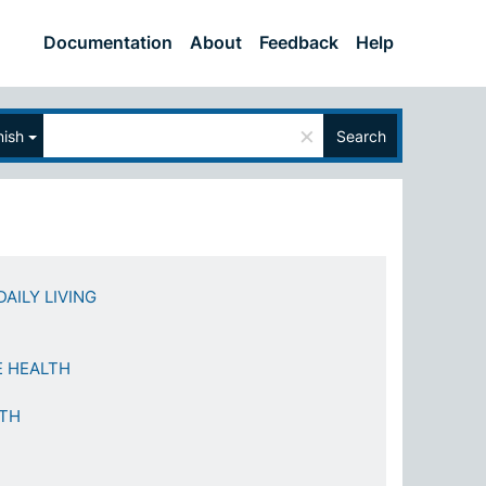
Documentation
About
Feedback
Help
×
ish
Search
DAILY LIVING
E HEALTH
LTH