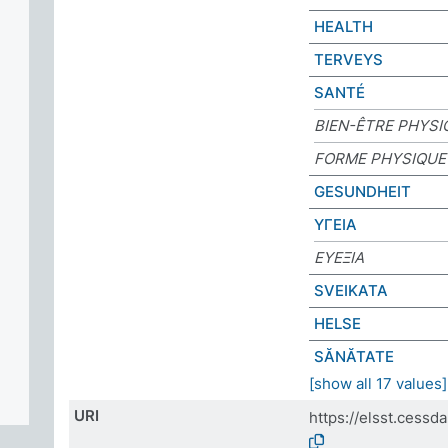
HEALTH
TERVEYS
SANTÉ
BIEN-ÊTRE PHYSI
FORME PHYSIQUE
GESUNDHEIT
ΥΓΕΙΑ
ΕΥΕΞΙΑ
SVEIKATA
HELSE
SĂNĂTATE
[show all 17 values]
URI
https://elsst.cess