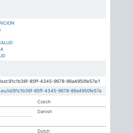
RICION
S
 SALUD
IA
LUD
.elsst:91c1b36f-85ff-4345-9678-86a4950fe57a:1
da.eu/id/91c1b36f-85ff-4345-9678-86a4950fe57a
Czech
Danish
Dutch