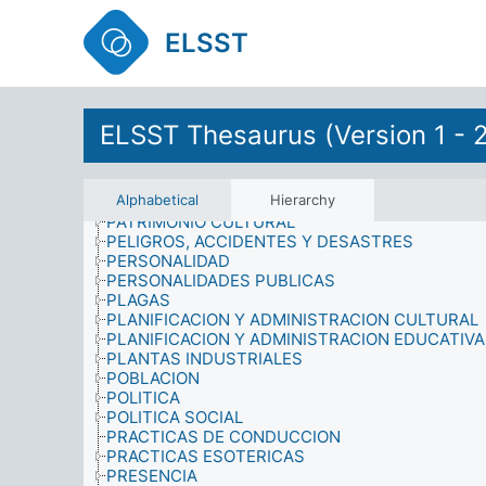
MUSICOS
NACIONALIDAD
ELSST
NECESIDADES INFORMATIVAS
NEGOCIOS
OBJETIVOS
OPERACION BELICA
OPERACIONES MILITARES
ELSST Thesaurus (Version 1 - 
ORGANISMOS ADMINISTRATIVOS
ORGANIZACION
PARTICIPACION
Alphabetical
Hierarchy
PATOLOGIAS
PATRIMONIO CULTURAL
PELIGROS, ACCIDENTES Y DESASTRES
PERSONALIDAD
PERSONALIDADES PUBLICAS
PLAGAS
PLANIFICACION Y ADMINISTRACION CULTURAL
PLANIFICACION Y ADMINISTRACION EDUCATIVA
PLANTAS INDUSTRIALES
POBLACION
POLITICA
POLITICA SOCIAL
PRACTICAS DE CONDUCCION
PRACTICAS ESOTERICAS
PRESENCIA