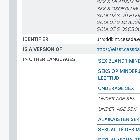
SEX S MLADŠÍM 15
SEX S OSOBOU MLA
SOULOŽ S DÍTĚTE
SOULOŽ S MLADŠÍM
SOULOŽ S OSOBOU
IDENTIFIER
urn:ddi:int.cessda
IS A VERSION OF
https://elsst.cess
IN OTHER LANGUAGES
SEX BLANDT MIN
SEKS OP MINDER
LEEFTIJD
UNDERAGE SEX
UNDER AGE SEX
UNDER-AGE SEX
ALAIKÄISTEN SEK
SEXUALITÉ DES 
SEXUALVERHALT