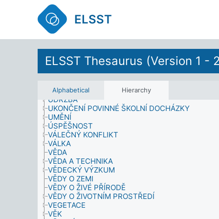
SPRÁVNÍ ÚZEMÍ
STÁTNÍ ŘÍZENÍ
ELSST
STRAVA A VÝŽIVA
STUDENTI
SYMPTOMY
TECHNICKÁ INFRASTRUKTURA
TRESTNÁ ČINNOST
ELSST Thesaurus (Version 1 - 
TRESTNÍ REJSTŘÍK
UČEBNÍ POMŮCKY
UČITELSTVÍ
UDÁLOSTI ŽIVOTNÍ DRÁHY
Alphabetical
Hierarchy
ÚDRŽBA
UKONČENÍ POVINNÉ ŠKOLNÍ DOCHÁZKY
UMĚNÍ
ÚSPĚŠNOST
VÁLEČNÝ KONFLIKT
VÁLKA
VĚDA
VĚDA A TECHNIKA
VĚDECKÝ VÝZKUM
VĚDY O ZEMI
VĚDY O ŽIVÉ PŘÍRODĚ
VĚDY O ŽIVOTNÍM PROSTŘEDÍ
VEGETACE
VĚK