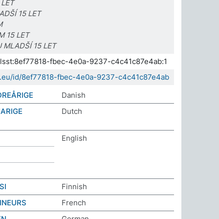
 LET
DŠÍ 15 LET
M
 15 LET
 MLADŠÍ 15 LET
.elsst:8ef77818-fbec-4e0a-9237-c4c41c87e4ab:1
da.eu/id/8ef77818-fbec-4e0a-9237-c4c41c87e4ab
DREÅRIGE
Danish
JARIGE
Dutch
English
SI
Finnish
MINEURS
French
EN
German