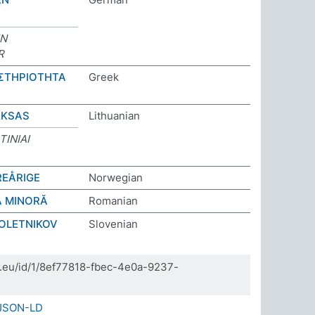
EN
R
ΣΤΗΡΙΟΤΗΤΑ
Greek
EKSAS
Lithuanian
TINIAI
REÅRIGE
Norwegian
Ă MINORĂ
Romanian
OLETNIKOV
Slovenian
da.eu/id/1/8ef77818-fbec-4e0a-9237-
JSON-LD