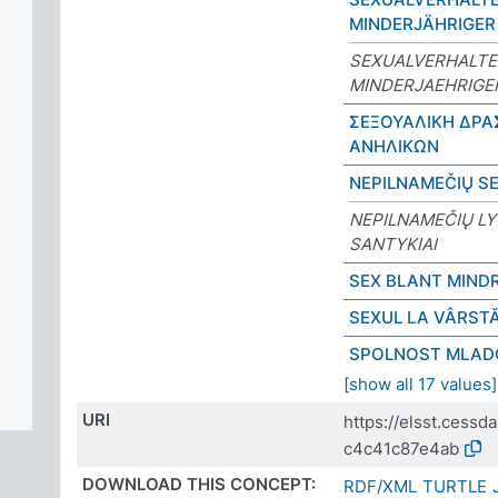
MINDERJÄHRIGER
SEXUALVERHALT
MINDERJAEHRIGE
ΣΕΞΟΥΑΛΙΚΗ ΔΡΑ
ΑΝΗΛΙΚΩΝ
NEPILNAMEČIŲ S
NEPILNAMEČIŲ LY
SANTYKIAI
SEX BLANT MIND
SEXUL LA VÂRST
SPOLNOST MLAD
[show all 17 values]
URI
https://elsst.cess
c4c41c87e4ab
DOWNLOAD THIS CONCEPT:
RDF/XML
TURTLE