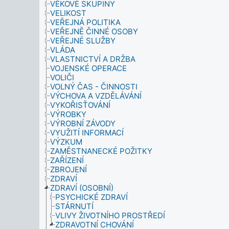
VĚKOVÉ SKUPINY
VELIKOST
VEŘEJNÁ POLITIKA
VEŘEJNĚ ČINNÉ OSOBY
VEŘEJNÉ SLUŽBY
VLÁDA
VLASTNICTVÍ A DRŽBA
VOJENSKÉ OPERACE
VOLIČI
VOLNÝ ČAS - ČINNOSTI
VÝCHOVA A VZDĚLÁVÁNÍ
VYKOŘISŤOVÁNÍ
VÝROBKY
VÝROBNÍ ZÁVODY
VYUŽITÍ INFORMACÍ
VÝZKUM
ZAMĚSTNANECKÉ POŽITKY
ZAŘÍZENÍ
ZBROJENÍ
ZDRAVÍ
ZDRAVÍ (OSOBNÍ)
PSYCHICKÉ ZDRAVÍ
STÁRNUTÍ
VLIVY ŽIVOTNÍHO PROSTŘEDÍ
ZDRAVOTNÍ CHOVÁNÍ