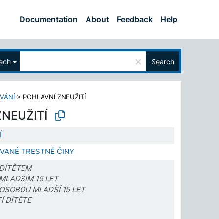
Documentation
About
Feedback
Help
×
ech
Search
VÁNÍ
>
POHLAVNÍ ZNEUŽITÍ
NEUŽITÍ
Í
VANÉ TRESTNÉ ČINY
 DÍTĚTEM
MLADŠÍM 15 LET
 OSOBOU MLADŠÍ 15 LET
Í DÍTĚTE