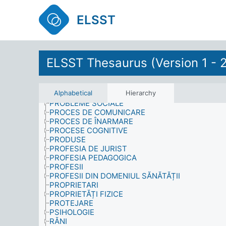
PARTENERIATE CIVILE
PARTICIPARE
ELSST
PERSOANE PUBLICE
PERSONALITATE
POLITICĂ
POLITICI
POLUANȚI
ELSST Thesaurus (Version 1 - 
POPULAȚIE
PRACTICI EZOTERICE
PRESTIGIU
Alphabetical
Hierarchy
PREZENȚĂ
PROBLEME SOCIALE
PROCES DE COMUNICARE
PROCES DE ÎNARMARE
PROCESE COGNITIVE
PRODUSE
PROFESIA DE JURIST
PROFESIA PEDAGOGICA
PROFESII
PROFESII DIN DOMENIUL SĂNĂTĂȚII
PROPRIETARI
PROPRIETĂȚI FIZICE
PROTEJARE
PSIHOLOGIE
RĂNI