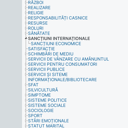
RĂZBOI
REALIZARE
RELIGIE
RESPONSABILITĂȚI CASNICE
RESURSE
ROLURI
SĂNĂTATE
SANCȚIUNI INTERNAȚIONALE
SANCȚIUNI ECONOMICE
SATISFACȚIE
SCHIMBĂRI DE MEDIU
SERVICII DE VÂNZARE CU AMĂNUNTUL
SERVICII PENTRU CONSUMATORI
SERVICII PUBLICE
SERVICII ȘI SITEME
INFORMAȚIONALE/BIBLIOTECARE
SFAT
SILVICULTURĂ
SIMPTOME
SISTEME POLITICE
SISTEME SOCIALE
SOCIOLOGIE
SPORT
STĂRI EMOȚIONALE
STATUT MARITAL