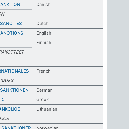
SANKTION
Danish
ON
 SANCTIES
Dutch
SANCTIONS
English
Finnish
 PAKOTTEET
RNATIONALES
French
TIQUES
 SANKTIONEN
German
ΙΣ
Greek
ANKCIJOS
Lithuanian
IJOS
E SANKSJONER
Norwegian