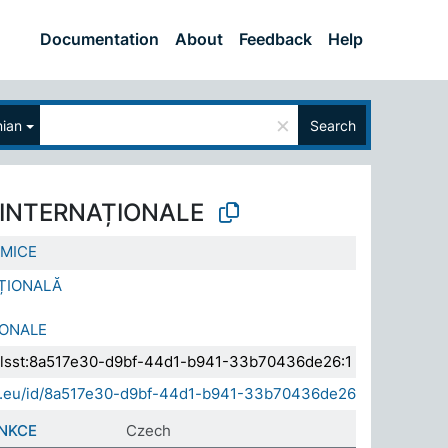
Documentation
About
Feedback
Help
×
ian
Search
 INTERNAȚIONALE
MICE
AȚIONALĂ
IONALE
a.elsst:8a517e30-d9bf-44d1-b941-33b70436de26:1
sda.eu/id/8a517e30-d9bf-44d1-b941-33b70436de26
NKCE
Czech