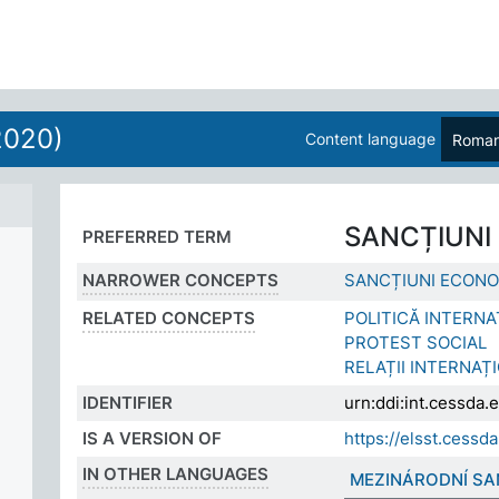
2020)
Content language
Roman
SANCȚIUNI
PREFERRED TERM
NARROWER CONCEPTS
SANCȚIUNI ECONO
RELATED CONCEPTS
POLITICĂ INTERN
PROTEST SOCIAL
RELAȚII INTERNAȚ
IDENTIFIER
urn:ddi:int.cessd
IS A VERSION OF
https://elsst.ces
IN OTHER LANGUAGES
MEZINÁRODNÍ SA