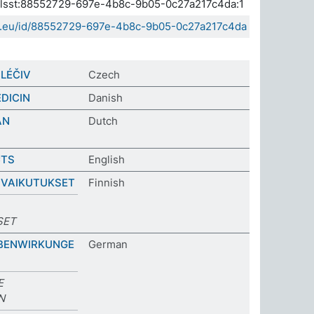
a.elsst:88552729-697e-4b8c-9b05-0c27a217c4da:1
sda.eu/id/88552729-697e-4b8c-9b05-0c27a217c4da
 LÉČIV
Czech
EDICIN
Danish
AN
Dutch
CTS
English
UVAIKUTUKSET
Finnish
SET
EBENWIRKUNGE
German
E
N