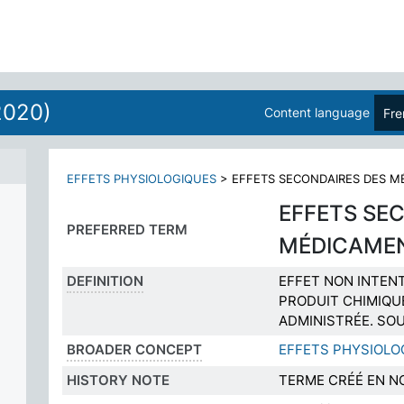
2020)
Content language
Fre
EFFETS PHYSIOLOGIQUES
>
EFFETS SECONDAIRES DES 
EFFETS SE
PREFERRED TERM
MÉDICAME
DEFINITION
EFFET NON INTEN
PRODUIT CHIMIQUE
ADMINISTRÉE. SO
BROADER CONCEPT
EFFETS PHYSIOLO
HISTORY NOTE
TERME CRÉÉ EN N