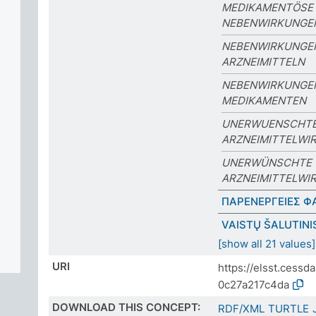
MEDIKAMENTÖSE
NEBENWIRKUNGE
NEBENWIRKUNGE
ARZNEIMITTELN
NEBENWIRKUNGE
MEDIKAMENTEN
UNERWUENSCHT
ARZNEIMITTELWI
UNERWÜNSCHTE
ARZNEIMITTELWI
ΠΑΡΕΝΕΡΓΕΙΕΣ 
VAISTŲ ŠALUTINI
[show all 21 values]
URI
https://elsst.cess
0c27a217c4da
DOWNLOAD THIS CONCEPT:
RDF/XML
TURTLE