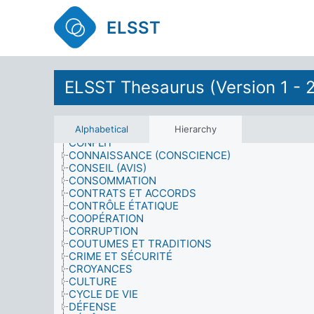
CARRIÈRE
CASIER JUDICIAIRE
ELSST
CHANGEMENTS DE L'ENVIRONNEMENT
CHANTEURS
CIRCULATION
CLIMAT
COMMERCES DE DÉTAIL
ELSST Thesaurus (Version 1 - 
COMPORTEMENT HUMAIN
CONCOURS
CONDITIONS CULTURELLES
CONDUITE DES OPÉRATIONS (GUERRE)
Alphabetical
Hierarchy
CONFLIT
CONNAISSANCE (CONSCIENCE)
CONSEIL (AVIS)
CONSOMMATION
CONTRATS ET ACCORDS
CONTRÔLE ÉTATIQUE
COOPÉRATION
CORRUPTION
COUTUMES ET TRADITIONS
CRIME ET SÉCURITÉ
CROYANCES
CULTURE
CYCLE DE VIE
DÉFENSE