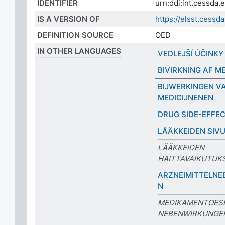
IDENTIFIER
urn:ddi:int.cessd
IS A VERSION OF
https://elsst.ces
DEFINITION SOURCE
OED
IN OTHER LANGUAGES
VEDLEJŠÍ ÚČINKY
BIVIRKNING AF M
BIJWERKINGEN V
MEDICIJNENEN
DRUG SIDE-EFFE
LÄÄKKEIDEN SIV
LÄÄKKEIDEN
HAITTAVAIKUTUK
ARZNEIMITTELN
N
MEDIKAMENTOES
NEBENWIRKUNGE