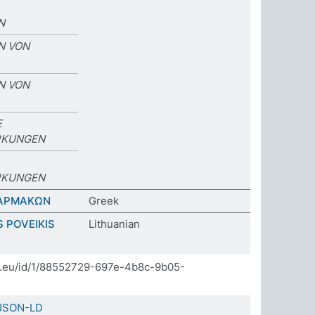
N
N VON
N VON
E
RKUNGEN
RKUNGEN
ΦΑΡΜΑΚΩΝ
Greek
S POVEIKIS
Lithuanian
da.eu/id/1/88552729-697e-4b8c-9b05-
JSON-LD