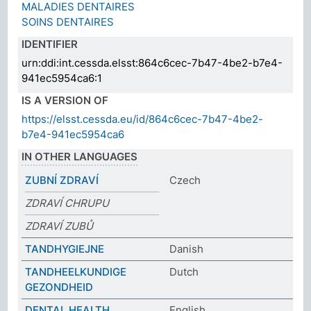
MALADIES DENTAIRES
SOINS DENTAIRES
IDENTIFIER
urn:ddi:int.cessda.elsst:864c6cec-7b47-4be2-b7e4-
941ec5954ca6:1
IS A VERSION OF
https://elsst.cessda.eu/id/864c6cec-7b47-4be2-
b7e4-941ec5954ca6
IN OTHER LANGUAGES
ZUBNÍ ZDRAVÍ
Czech
ZDRAVÍ CHRUPU
ZDRAVÍ ZUBŮ
TANDHYGIEJNE
Danish
TANDHEELKUNDIGE
Dutch
GEZONDHEID
DENTAL HEALTH
English