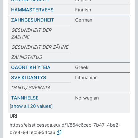
HAMMASTERVEYS
Finnish
ZAHNGESUNDHEIT
German
GESUNDHEIT DER
ZAEHNE
GESUNDHEIT DER ZÄHNE
ZAHNSTATUS
ΟΔΟΝΤΙΚΗ ΥΓΕΙΑ
Greek
SVEIKI DANTYS
Lithuanian
DANTŲ SVEIKATA
TANNHELSE
Norwegian
[show all 20 values]
URI
https://elsst.cessda.eu/id/1/864c6cec-7b47-4be2-
b7e4-941ec5954ca6