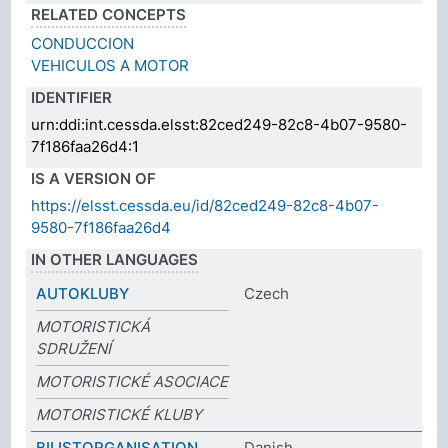
RELATED CONCEPTS
CONDUCCION
VEHICULOS A MOTOR
IDENTIFIER
urn:ddi:int.cessda.elsst:82ced249-82c8-4b07-9580-
7f186faa26d4:1
IS A VERSION OF
https://elsst.cessda.eu/id/82ced249-82c8-4b07-
9580-7f186faa26d4
IN OTHER LANGUAGES
AUTOKLUBY
Czech
MOTORISTICKÁ
SDRUŽENÍ
MOTORISTICKÉ ASOCIACE
MOTORISTICKÉ KLUBY
BILISTORGANISATION
Danish