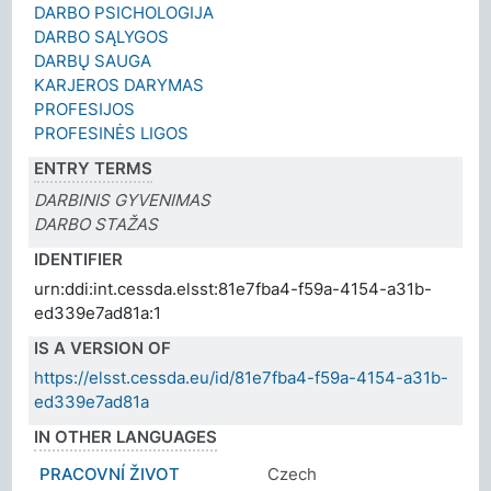
DARBO PSICHOLOGIJA
DARBO SĄLYGOS
DARBŲ SAUGA
KARJEROS DARYMAS
PROFESIJOS
PROFESINĖS LIGOS
ENTRY TERMS
DARBINIS GYVENIMAS
DARBO STAŽAS
IDENTIFIER
urn:ddi:int.cessda.elsst:81e7fba4-f59a-4154-a31b-
ed339e7ad81a:1
IS A VERSION OF
https://elsst.cessda.eu/id/81e7fba4-f59a-4154-a31b-
ed339e7ad81a
IN OTHER LANGUAGES
PRACOVNÍ ŽIVOT
Czech