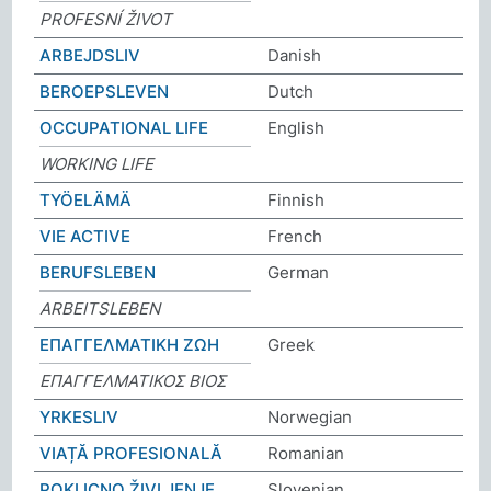
PROFESNÍ ŽIVOT
ARBEJDSLIV
Danish
BEROEPSLEVEN
Dutch
OCCUPATIONAL LIFE
English
WORKING LIFE
TYÖELÄMÄ
Finnish
VIE ACTIVE
French
BERUFSLEBEN
German
ARBEITSLEBEN
ΕΠΑΓΓΕΛΜΑΤΙΚΗ ΖΩΗ
Greek
ΕΠΑΓΓΕΛΜΑΤΙΚΟΣ ΒΙΟΣ
YRKESLIV
Norwegian
VIAȚĂ PROFESIONALĂ
Romanian
POKLICNO ŽIVLJENJE
Slovenian