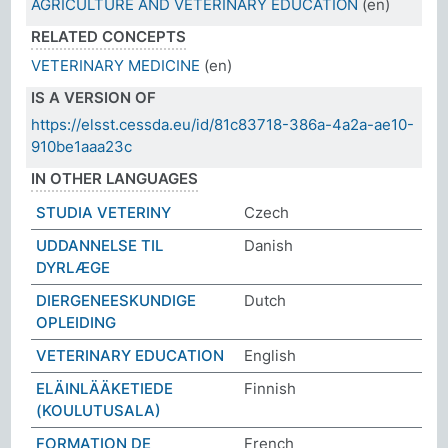
AGRICULTURE AND VETERINARY EDUCATION
(en)
RELATED CONCEPTS
VETERINARY MEDICINE
(en)
IS A VERSION OF
https://elsst.cessda.eu/id/81c83718-386a-4a2a-ae10-
910be1aaa23c
IN OTHER LANGUAGES
STUDIA VETERINY
Czech
UDDANNELSE TIL
Danish
DYRLÆGE
DIERGENEESKUNDIGE
Dutch
OPLEIDING
VETERINARY EDUCATION
English
ELÄINLÄÄKETIEDE
Finnish
(KOULUTUSALA)
FORMATION DE
French