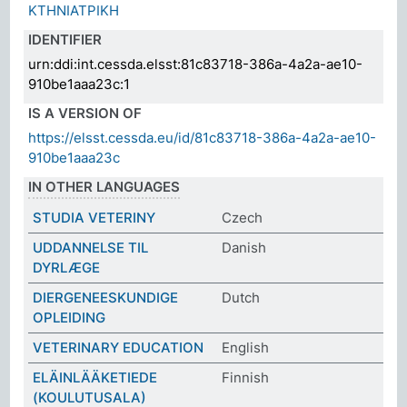
ΚΤΗΝΙΑΤΡΙΚΗ
IDENTIFIER
urn:ddi:int.cessda.elsst:81c83718-386a-4a2a-ae10-
910be1aaa23c:1
IS A VERSION OF
https://elsst.cessda.eu/id/81c83718-386a-4a2a-ae10-
910be1aaa23c
IN OTHER LANGUAGES
STUDIA VETERINY
Czech
UDDANNELSE TIL
Danish
DYRLÆGE
DIERGENEESKUNDIGE
Dutch
OPLEIDING
VETERINARY EDUCATION
English
ELÄINLÄÄKETIEDE
Finnish
(KOULUTUSALA)