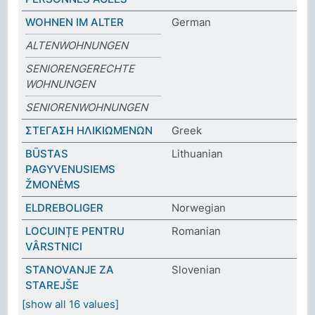
WOHNEN IM ALTER
German
ALTENWOHNUNGEN
SENIORENGERECHTE
WOHNUNGEN
SENIORENWOHNUNGEN
ΣΤΕΓΑΣH ΗΛΙΚΙΩΜΕΝΩΝ
Greek
BŪSTAS
Lithuanian
PAGYVENUSIEMS
ŽMONĖMS
ELDREBOLIGER
Norwegian
LOCUINȚE PENTRU
Romanian
VÂRSTNICI
STANOVANJE ZA
Slovenian
STAREJŠE
[show all 16 values]