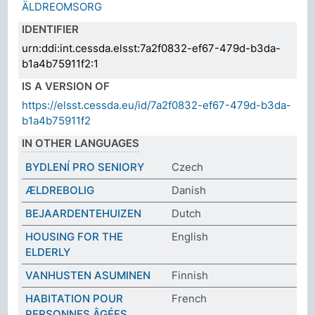
ÄLDREOMSORG
IDENTIFIER
urn:ddi:int.cessda.elsst:7a2f0832-ef67-479d-b3da-
b1a4b75911f2:1
IS A VERSION OF
https://elsst.cessda.eu/id/7a2f0832-ef67-479d-b3da-
b1a4b75911f2
IN OTHER LANGUAGES
BYDLENÍ PRO SENIORY
Czech
ÆLDREBOLIG
Danish
BEJAARDENTEHUIZEN
Dutch
HOUSING FOR THE
English
ELDERLY
VANHUSTEN ASUMINEN
Finnish
HABITATION POUR
French
PERSONNES ÂGÉES