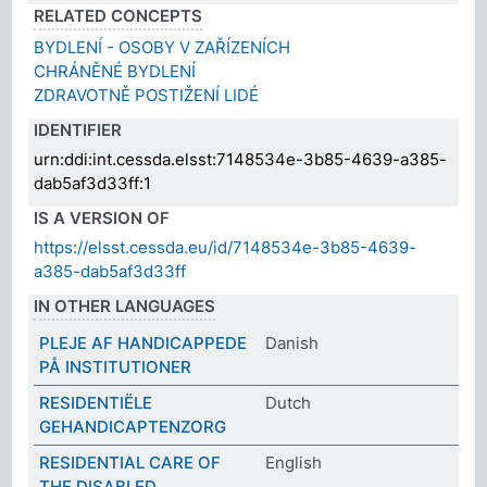
RELATED CONCEPTS
BYDLENÍ - OSOBY V ZAŘÍZENÍCH
CHRÁNĚNÉ BYDLENÍ
ZDRAVOTNĚ POSTIŽENÍ LIDÉ
IDENTIFIER
urn:ddi:int.cessda.elsst:7148534e-3b85-4639-a385-
dab5af3d33ff:1
IS A VERSION OF
https://elsst.cessda.eu/id/7148534e-3b85-4639-
a385-dab5af3d33ff
IN OTHER LANGUAGES
PLEJE AF HANDICAPPEDE
Danish
PÅ INSTITUTIONER
RESIDENTIËLE
Dutch
GEHANDICAPTENZORG
RESIDENTIAL CARE OF
English
THE DISABLED