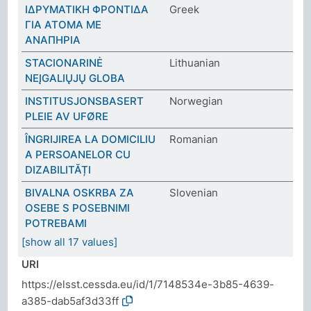
ΙΔΡΥΜΑΤΙΚΗ ΦΡΟΝΤΙΔΑ
Greek
ΓΙΑ ΑΤΟΜΑ ΜΕ
ΑΝΑΠΗΡΙΑ
STACIONARINĖ
Lithuanian
NEĮGALIŲJŲ GLOBA
INSTITUSJONSBASERT
Norwegian
PLEIE AV UFØRE
ÎNGRIJIREA LA DOMICILIU
Romanian
A PERSOANELOR CU
DIZABILITĂȚI
BIVALNA OSKRBA ZA
Slovenian
OSEBE S POSEBNIMI
POTREBAMI
[show all 17 values]
URI
https://elsst.cessda.eu/id/1/7148534e-3b85-4639-
a385-dab5af3d33ff