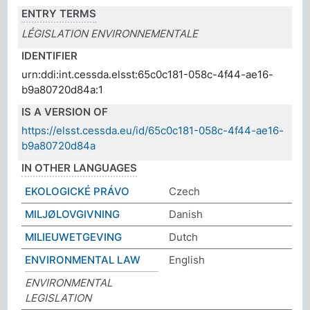
ENTRY TERMS
LÉGISLATION ENVIRONNEMENTALE
IDENTIFIER
urn:ddi:int.cessda.elsst:65c0c181-058c-4f44-ae16-
b9a80720d84a:1
IS A VERSION OF
https://elsst.cessda.eu/id/65c0c181-058c-4f44-ae16-
b9a80720d84a
IN OTHER LANGUAGES
EKOLOGICKÉ PRÁVO
Czech
MILJØLOVGIVNING
Danish
MILIEUWETGEVING
Dutch
ENVIRONMENTAL LAW
English
ENVIRONMENTAL
LEGISLATION