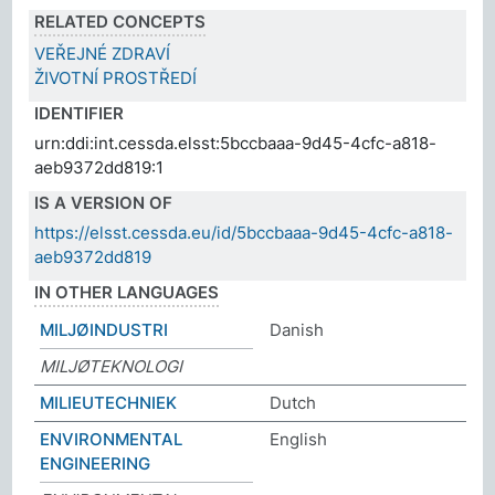
RELATED CONCEPTS
VEŘEJNÉ ZDRAVÍ
ŽIVOTNÍ PROSTŘEDÍ
IDENTIFIER
urn:ddi:int.cessda.elsst:5bccbaaa-9d45-4cfc-a818-
aeb9372dd819:1
IS A VERSION OF
https://elsst.cessda.eu/id/5bccbaaa-9d45-4cfc-a818-
aeb9372dd819
IN OTHER LANGUAGES
MILJØINDUSTRI
Danish
MILJØTEKNOLOGI
MILIEUTECHNIEK
Dutch
ENVIRONMENTAL
English
ENGINEERING