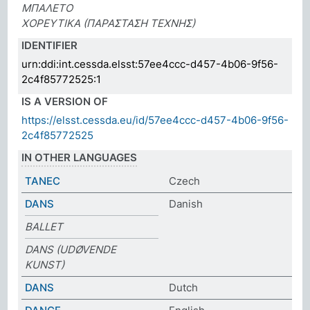
ΜΠΑΛΕΤΟ
ΧΟΡΕΥΤΙΚΑ (ΠΑΡΑΣΤΑΣΗ ΤΕΧΝΗΣ)
IDENTIFIER
urn:ddi:int.cessda.elsst:57ee4ccc-d457-4b06-9f56-
2c4f85772525:1
IS A VERSION OF
https://elsst.cessda.eu/id/57ee4ccc-d457-4b06-9f56-
2c4f85772525
IN OTHER LANGUAGES
TANEC
Czech
DANS
Danish
BALLET
DANS (UDØVENDE
KUNST)
DANS
Dutch