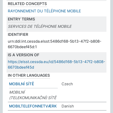
RELATED CONCEPTS
RAYONNEMENT DU TÉLÉPHONE MOBILE
ENTRY TERMS
SERVICES DE TÉLÉPHONIE MOBILE
IDENTIFIER
urn:ddi:int.cessda.elsst:5486d168-5b13-47f2-b808-
6670bdeef45d:1
IS A VERSION OF
https://elsst.cessda.eu/id/5486d168-5b13-47f2-b808-
6670bdeef45d
IN OTHER LANGUAGES
MOBILNÍ SÍTĚ
Czech
MOBILNÍ
(TELEKOMUNIKAČNÍ) SÍTĚ
MOBILTELEFONNETVÆRK
Danish