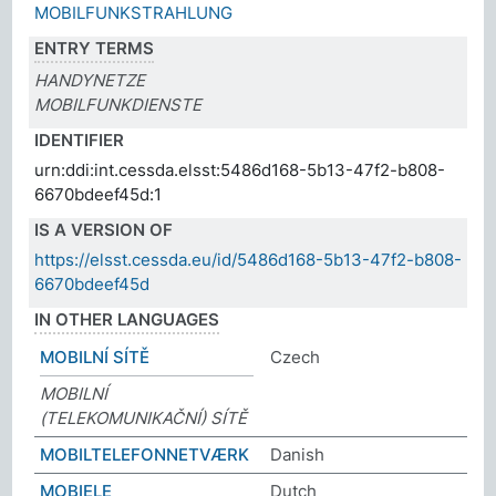
MOBILFUNKSTRAHLUNG
ENTRY TERMS
HANDYNETZE
MOBILFUNKDIENSTE
IDENTIFIER
urn:ddi:int.cessda.elsst:5486d168-5b13-47f2-b808-
6670bdeef45d:1
IS A VERSION OF
https://elsst.cessda.eu/id/5486d168-5b13-47f2-b808-
6670bdeef45d
IN OTHER LANGUAGES
MOBILNÍ SÍTĚ
Czech
MOBILNÍ
(TELEKOMUNIKAČNÍ) SÍTĚ
MOBILTELEFONNETVÆRK
Danish
MOBIELE
Dutch