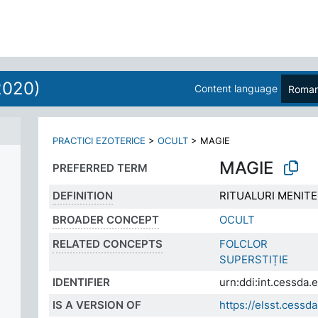
2020)
Content language
Roman
PRACTICI EZOTERICE
>
OCULT
>
MAGIE
MAGIE
PREFERRED TERM
DEFINITION
RITUALURI MENIT
BROADER CONCEPT
OCULT
RELATED CONCEPTS
FOLCLOR
SUPERSTIȚIE
IDENTIFIER
urn:ddi:int.cessda
IS A VERSION OF
https://elsst.cess