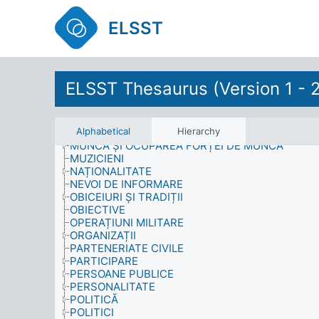
MATERIALE DIDACTICE
MATERIALE INFORMATIVE
ELSST
MEDIU
MEDIU EDUCAȚIONAL
MEDIU FAMILIAL
MEMBRII AI FAMILIEI
METODOLOGIE
ELSST Thesaurus (Version 1 - 
MIGRANȚI
MIGRAȚIA POPULAȚIEI
MOȘTENIRE CULTURALĂ
Alphabetical
Hierarchy
MOTIVAȚIE
MUNCĂ ȘI OCUPAREA FORȚEI DE MUNCĂ
MUZICIENI
NAȚIONALITATE
NEVOI DE INFORMARE
OBICEIURI ȘI TRADIȚII
OBIECTIVE
OPERAȚIUNI MILITARE
ORGANIZAȚII
PARTENERIATE CIVILE
PARTICIPARE
PERSOANE PUBLICE
PERSONALITATE
POLITICĂ
POLITICI