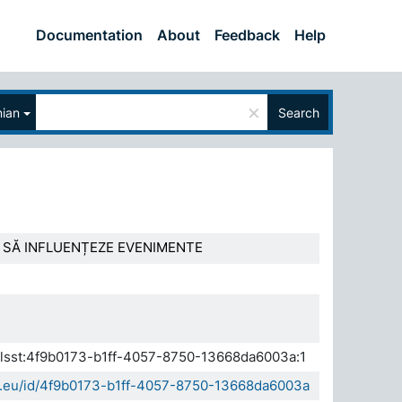
Documentation
About
Feedback
Help
×
ian
Search
E SĂ INFLUENȚEZE EVENIMENTE
.elsst:4f9b0173-b1ff-4057-8750-13668da6003a:1
da.eu/id/4f9b0173-b1ff-4057-8750-13668da6003a