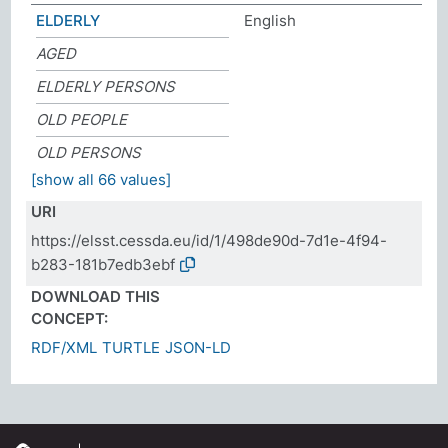
ELDERLY
English
AGED
ELDERLY PERSONS
OLD PEOPLE
OLD PERSONS
[show all 66 values]
URI
https://elsst.cessda.eu/id/1/498de90d-7d1e-4f94-
b283-181b7edb3ebf
DOWNLOAD THIS
CONCEPT:
RDF/XML
TURTLE
JSON-LD