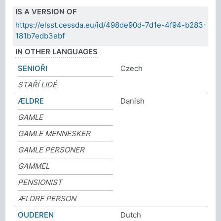
IS A VERSION OF
https://elsst.cessda.eu/id/498de90d-7d1e-4f94-b283-
181b7edb3ebf
IN OTHER LANGUAGES
SENIOŘI
Czech
STAŘÍ LIDÉ
ÆLDRE
Danish
GAMLE
GAMLE MENNESKER
GAMLE PERSONER
GAMMEL
PENSIONIST
ÆLDRE PERSON
OUDEREN
Dutch