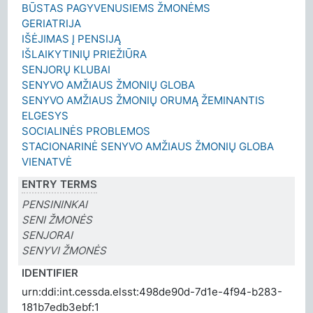
BŪSTAS PAGYVENUSIEMS ŽMONĖMS
GERIATRIJA
IŠĖJIMAS Į PENSIJĄ
IŠLAIKYTINIŲ PRIEŽIŪRA
SENJORŲ KLUBAI
SENYVO AMŽIAUS ŽMONIŲ GLOBA
SENYVO AMŽIAUS ŽMONIŲ ORUMĄ ŽEMINANTIS
ELGESYS
SOCIALINĖS PROBLEMOS
STACIONARINĖ SENYVO AMŽIAUS ŽMONIŲ GLOBA
VIENATVĖ
ENTRY TERMS
PENSININKAI
SENI ŽMONĖS
SENJORAI
SENYVI ŽMONĖS
IDENTIFIER
urn:ddi:int.cessda.elsst:498de90d-7d1e-4f94-b283-
181b7edb3ebf:1