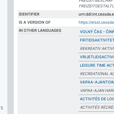
FREIZEITBESCHÄF
FREIZEITGESTALT
IDENTIFIER
urn:ddi:int.cessda
IS A VERSION OF
https://elsst.cess
IN OTHER LANGUAGES
VOLNÝ ČAS - ČIN
FRITIDSAKTIVITE
REKREATIV AKTIV
VRIJETIJDSACTIV
LEISURE TIME ACT
RECREATIONAL AC
VAPAA-AJANTOI
VAPAA-AJAN HAR
ACTIVITÉS DE LOI
ACTIVITÉS RÉCRÉ
TE