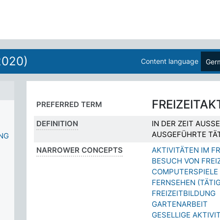
2020)
Content language
Ger
FREIZEITAK
PREFERRED TERM
DEFINITION
IN DER ZEIT AUS
AUSGEFÜHRTE TÄT
NG
NARROWER CONCEPTS
AKTIVITÄTEN IM F
BESUCH VON FREI
COMPUTERSPIELE
FERNSEHEN (TÄTIG
FREIZEITBILDUNG
GARTENARBEIT
GESELLIGE AKTIVI