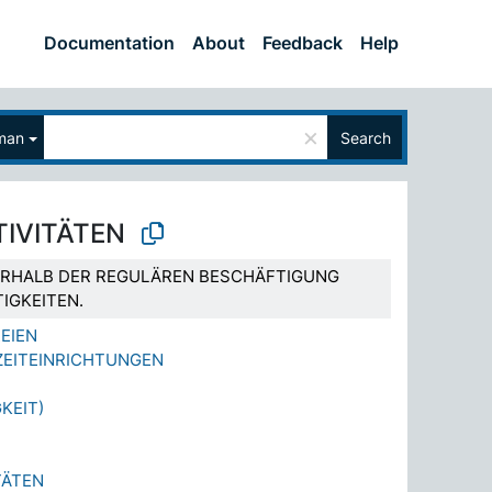
Documentation
About
Feedback
Help
×
man
Search
TIVITÄTEN
SERHALB DER REGULÄREN BESCHÄFTIGUNG
IGKEITEN.
REIEN
ZEITEINRICHTUNGEN
KEIT)
TÄTEN