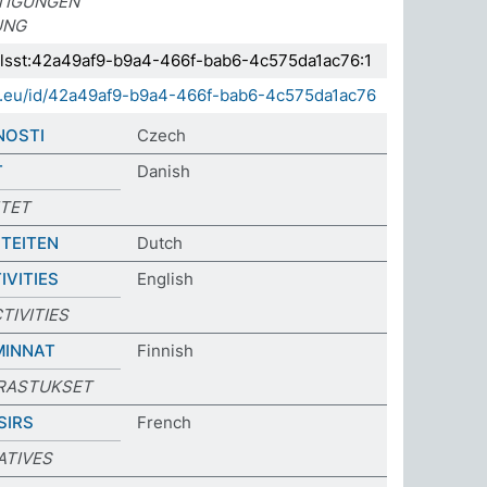
TIGUNGEN
UNG
.elsst:42a49af9-b9a4-466f-bab6-4c575da1ac76:1
da.eu/id/42a49af9-b9a4-466f-bab6-4c575da1ac76
NOSTI
Czech
T
Danish
ITET
ITEITEN
Dutch
IVITIES
English
TIVITIES
MINNAT
Finnish
RASTUKSET
SIRS
French
ATIVES