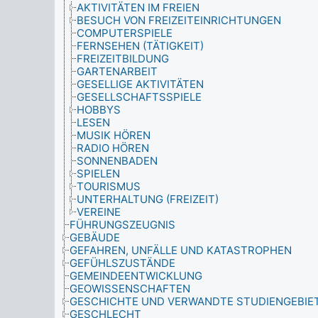
AKTIVITÄTEN IM FREIEN
BESUCH VON FREIZEITEINRICHTUNGEN
COMPUTERSPIELE
FERNSEHEN (TÄTIGKEIT)
FREIZEITBILDUNG
GARTENARBEIT
GESELLIGE AKTIVITÄTEN
GESELLSCHAFTSSPIELE
HOBBYS
LESEN
MUSIK HÖREN
RADIO HÖREN
SONNENBADEN
SPIELEN
TOURISMUS
UNTERHALTUNG (FREIZEIT)
VEREINE
FÜHRUNGSZEUGNIS
GEBÄUDE
GEFAHREN, UNFÄLLE UND KATASTROPHEN
GEFÜHLSZUSTÄNDE
GEMEINDEENTWICKLUNG
GEOWISSENSCHAFTEN
GESCHICHTE UND VERWANDTE STUDIENGEBIE
GESCHLECHT