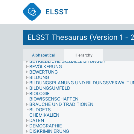
ALTERSGRUPPEN
ANALYSE
ELSST
ANTHROPOLOGIE
ANWESENHEIT
ARBEIT UND BESCHÄFTIGUNG
ARBEITSKRÄFTE NACH BERUF
AUSBEUTUNG
ELSST Thesaurus (Version 1 - 
AUSRÜSTUNG
BAUELEMENTE
BEHINDERUNGEN
Alphabetical
Hierarchy
BESETZTE GEBIETE
BETRIEBLICHE SOZIALLEISTUNGEN
BEVÖLKERUNG
BEWERTUNG
BILDUNG
BILDUNGSPLANUNG UND BILDUNGSVERWALTU
BILDUNGSUMFELD
BIOLOGIE
BIOWISSENSCHAFTEN
BRÄUCHE UND TRADITIONEN
BUDGETS
CHEMIKALIEN
DATEN
DEMOGRAPHIE
DISKRIMINIERUNG