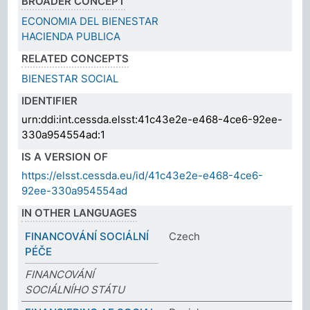
BROADER CONCEPT
ECONOMIA DEL BIENESTAR
HACIENDA PUBLICA
RELATED CONCEPTS
BIENESTAR SOCIAL
IDENTIFIER
urn:ddi:int.cessda.elsst:41c43e2e-e468-4ce6-92ee-
330a954554ad:1
IS A VERSION OF
https://elsst.cessda.eu/id/41c43e2e-e468-4ce6-
92ee-330a954554ad
IN OTHER LANGUAGES
FINANCOVÁNÍ SOCIÁLNÍ
Czech
PÉČE
FINANCOVÁNÍ
SOCIÁLNÍHO STÁTU