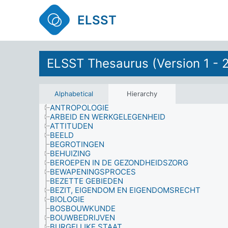
ELSST
AANWEZIGHEID
AARDWETENSCHAPPEN
ADMINISTRATIE
ADMINISTRATIEVE GEBIEDEN
ELSST Thesaurus (Version 1 - 
ADMINISTRATIEVE STRUCTUREN
ADVIES
AFGESTUDEERDEN
AFMETINGEN
Alphabetical
Hierarchy
ANALYSE
ANTROPOLOGIE
ARBEID EN WERKGELEGENHEID
ATTITUDEN
BEELD
BEGROTINGEN
BEHUIZING
BEROEPEN IN DE GEZONDHEIDSZORG
BEWAPENINGSPROCES
BEZETTE GEBIEDEN
BEZIT, EIGENDOM EN EIGENDOMSRECHT
BIOLOGIE
BOSBOUWKUNDE
BOUWBEDRIJVEN
BURGELIJKE STAAT