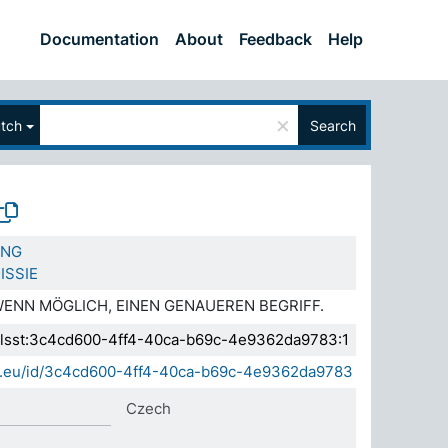
Documentation
About
Feedback
Help
×
tch
Search
ING
ISSIE
WENN MÖGLICH, EINEN GENAUEREN BEGRIFF.
a.elsst:3c4cd600-4ff4-40ca-b69c-4e9362da9783:1
sda.eu/id/3c4cd600-4ff4-40ca-b69c-4e9362da9783
Czech