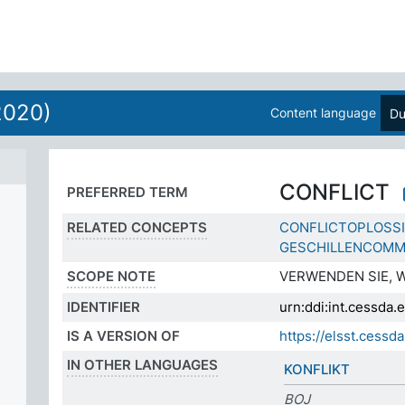
2020)
Content language
Du
CONFLICT
PREFERRED TERM
RELATED CONCEPTS
CONFLICTOPLOSS
GESCHILLENCOMM
SCOPE NOTE
VERWENDEN SIE, 
IDENTIFIER
urn:ddi:int.cessd
IS A VERSION OF
https://elsst.ces
IN OTHER LANGUAGES
KONFLIKT
BOJ