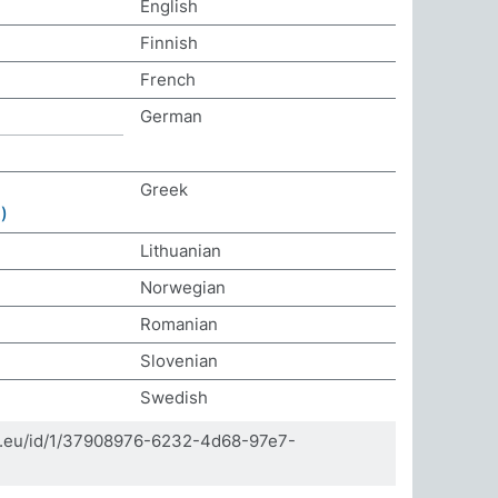
English
Finnish
French
German
Greek
)
Lithuanian
Norwegian
Romanian
Slovenian
Swedish
da.eu/id/1/37908976-6232-4d68-97e7-