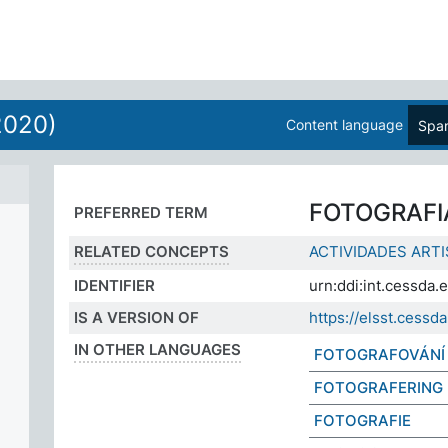
2020)
Content language
Span
FOTOGRAFI
PREFERRED TERM
RELATED CONCEPTS
ACTIVIDADES ARTI
IDENTIFIER
urn:ddi:int.cessd
IS A VERSION OF
https://elsst.ces
IN OTHER LANGUAGES
FOTOGRAFOVÁNÍ
FOTOGRAFERING
FOTOGRAFIE