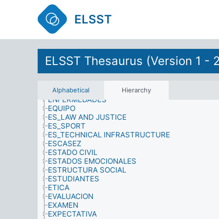
ECONOMIA
EDAD
ELSST
EDIFICIOS
EDUCACION
EFECTOS FISIOLOGICOS
EFECTOS PSICOLOGICOS
EGRESO DE LA ESCUELA
ELSST Thesaurus (Version 1 - 
ELECTORES
ELEMENTOS ESTRUCTURALES (EDIFICIOS)
EMPLAZAMIENTOS
ENERGIA
Alphabetical
Hierarchy
ENFERMEDADES
EQUIPO
ES_LAW AND JUSTICE
ES_SPORT
ES_TECHNICAL INFRASTRUCTURE
ESCASEZ
ESTADO CIVIL
ESTADOS EMOCIONALES
ESTRUCTURA SOCIAL
ESTUDIANTES
ETICA
EVALUACION
EXAMEN
EXPECTATIVA