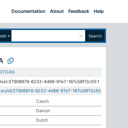
Documentation
About
Feedback
Help
×
ish
Search
A
STICAS
a.elsst:37908976-6232-4d68-97e7-167c58f13c55:1
sda.eu/id/37908976-6232-4d68-97e7-167c58f13c55
Czech
Danish
Dutch