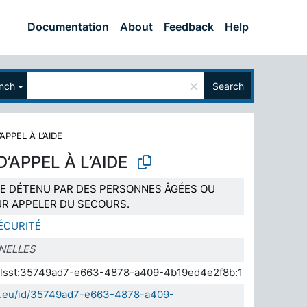
Documentation
About
Feedback
Help
×
nch
Search
APPEL À L’AIDE
’APPEL À L’AIDE
E DÉTENU PAR DES PERSONNES ÂGÉES OU
R APPELER DU SECOURS.
ÉCURITÉ
NELLES
a.elsst:35749ad7-e663-4878-a409-4b19ed4e2f8b:1
da.eu/id/35749ad7-e663-4878-a409-