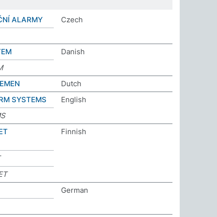
ČNÍ ALARMY
Czech
TEM
Danish
M
EMEN
Dutch
ARM SYSTEMS
English
MS
ET
Finnish
T
ET
German