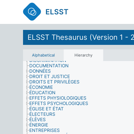
CROYANCES
CULTURE
ELSST
CYCLE DE VIE
DÉFENSE
DÉGÂTS
DÉMOGRAPHIE
DÉSARMEMENT
ELSST Thesaurus (Version 1 - 
DÉVELOPPEMENT
DÉVELOPPEMENT COMMUNAUTAIRE
DIMENSION
DIPLÔMÉS
Alphabetical
Hierarchy
DISCRIMINATION
DOCUMENTATION
DONNÉES
DROIT ET JUSTICE
DROITS ET PRIVILÈGES
ÉCONOMIE
ÉDUCATION
EFFETS PHYSIOLOGIQUES
EFFETS PSYCHOLOGIQUES
ÉGLISE ET ÉTAT
ÉLECTEURS
ÉLÈVES
ÉNERGIE
ENTREPRISES