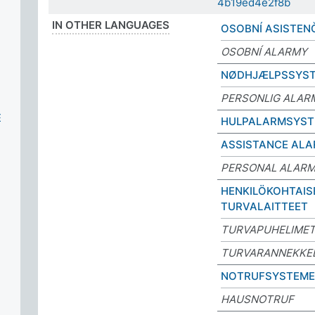
4b19ed4e2f8b
IN OTHER LANGUAGES
OSOBNÍ ASISTEN
OSOBNÍ ALARMY
NØDHJÆLPSSYS
PERSONLIG ALAR
E
HULPALARMSYST
ASSISTANCE AL
PERSONAL ALAR
HENKILÖKOHTAIS
TURVALAITTEET
TURVAPUHELIME
TURVARANNEKKE
NOTRUFSYSTEME
HAUSNOTRUF