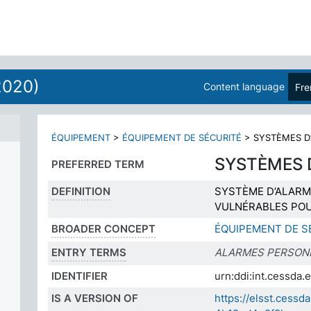
2020)
Content language
Fre
ÉQUIPEMENT
>
ÉQUIPEMENT DE SÉCURITÉ
>
SYSTÈMES D’
SYSTÈMES D
PREFERRED TERM
DEFINITION
SYSTÈME D’ALARM
VULNÉRABLES POU
BROADER CONCEPT
ÉQUIPEMENT DE S
ENTRY TERMS
ALARMES PERSON
IDENTIFIER
urn:ddi:int.cessd
IS A VERSION OF
https://elsst.cess