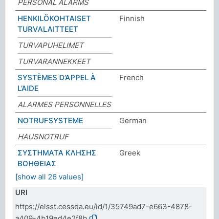
PERSONAL ALARMS
HENKILÖKOHTAISET
Finnish
TURVALAITTEET
TURVAPUHELIMET
TURVARANNEKKEET
SYSTÈMES D’APPEL À
French
L’AIDE
ALARMES PERSONNELLES
NOTRUFSYSTEME
German
HAUSNOTRUF
ΣΥΣΤΗΜΑΤΑ ΚΛΗΣΗΣ
Greek
ΒΟΗΘΕΙΑΣ
[show all 26 values]
URI
https://elsst.cessda.eu/id/1/35749ad7-e663-4878-
a409-4b19ed4e2f8b