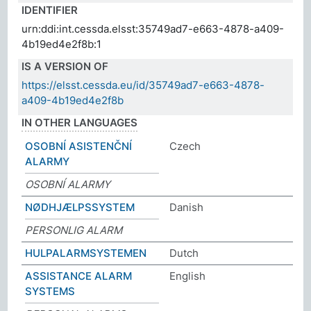
IDENTIFIER
urn:ddi:int.cessda.elsst:35749ad7-e663-4878-a409-
4b19ed4e2f8b:1
IS A VERSION OF
https://elsst.cessda.eu/id/35749ad7-e663-4878-
a409-4b19ed4e2f8b
IN OTHER LANGUAGES
OSOBNÍ ASISTENČNÍ
Czech
ALARMY
OSOBNÍ ALARMY
NØDHJÆLPSSYSTEM
Danish
PERSONLIG ALARM
HULPALARMSYSTEMEN
Dutch
ASSISTANCE ALARM
English
SYSTEMS