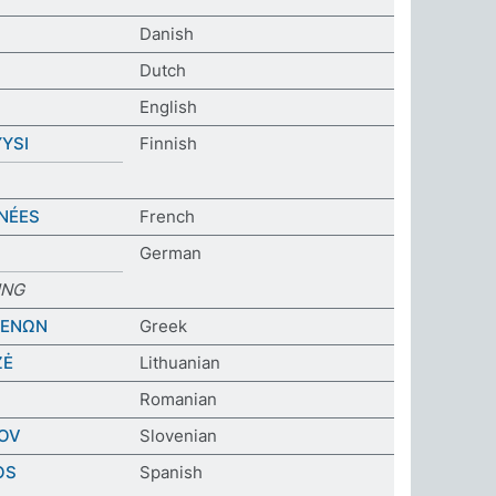
Danish
Dutch
English
YSI
Finnish
NÉES
French
German
UNG
ΜΕΝΩΝ
Greek
ZĖ
Lithuanian
Romanian
OV
Slovenian
OS
Spanish