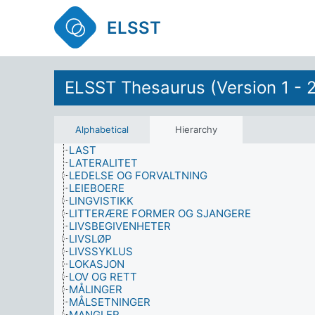
KULTUR
KULTURARV
ELSST
KULTURELLE AKTIVITETER
KULTURELLE VILKÅR
KUNNSKAP
KUNSTNERISKE FAG
ELSST Thesaurus (Version 1 - 
KVALIFIKASJONER
KVALITET
LÆREMATERIELL
LÆREMILJØ
Alphabetical
Hierarchy
LÆRERPROFESJONEN
LAST
LATERALITET
LEDELSE OG FORVALTNING
LEIEBOERE
LINGVISTIKK
LITTERÆRE FORMER OG SJANGERE
LIVSBEGIVENHETER
LIVSLØP
LIVSSYKLUS
LOKASJON
LOV OG RETT
MÅLINGER
MÅLSETNINGER
MANGLER