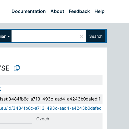
Documentation
About
Feedback
Help
×
ian
Search
YSE
E
a.elsst:3484fb6c-a713-493c-aad4-a4243b0dafed:1
sda.eu/id/3484fb6c-a713-493c-aad4-a4243b0dafed
Czech