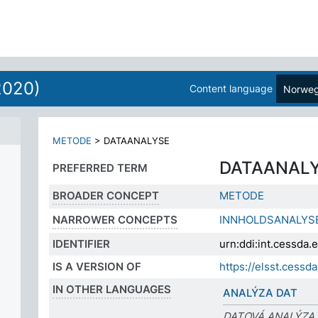
2020)
Content language
Norweg
METODE
>
DATAANALYSE
DATAANAL
PREFERRED TERM
BROADER CONCEPT
METODE
NARROWER CONCEPTS
INNHOLDSANALYS
IDENTIFIER
urn:ddi:int.cessd
IS A VERSION OF
https://elsst.ces
IN OTHER LANGUAGES
ANALÝZA DAT
DATOVÁ ANALÝZA