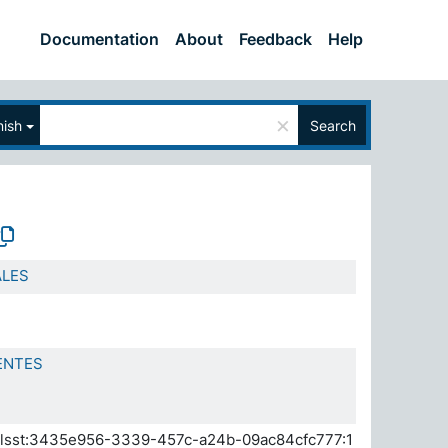
Documentation
About
Feedback
Help
×
ish
Search
ALES
ENTES
a.elsst:3435e956-3339-457c-a24b-09ac84cfc777:1