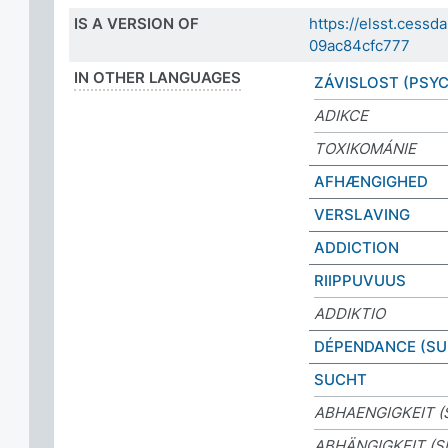
IS A VERSION OF
https://elsst.ces
09ac84cfc777
IN OTHER LANGUAGES
ZÁVISLOST (PSY
ADIKCE
TOXIKOMÁNIE
AFHÆNGIGHED
VERSLAVING
ADDICTION
RIIPPUVUUS
ADDIKTIO
DÉPENDANCE (SU
SUCHT
ABHAENGIGKEIT (
ABHÄNGIGKEIT (S