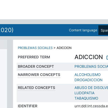
2020)
Content language
Span
PROBLEMAS SOCIALES
>
ADICCION
ADICCION
PREFERRED TERM
BROADER CONCEPT
PROBLEMAS SOCI
NARROWER CONCEPTS
ALCOHOLISMO
DROGADICCION
RELATED CONCEPTS
ABUSO DE DISOLV
LUDOPATIA
TABAQUISMO
IDENTIFIER
urn:ddi:int.cessd