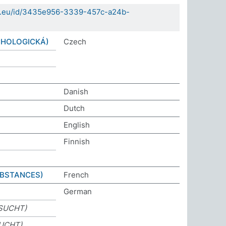
sda.eu/id/3435e956-3339-457c-a24b-
CHOLOGICKÁ)
Czech
Danish
Dutch
English
Finnish
BSTANCES)
French
German
SUCHT)
UCHT)