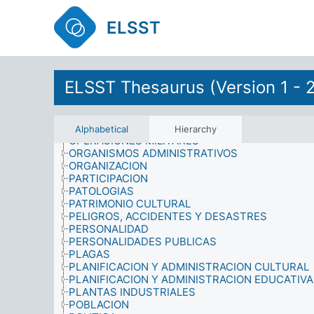
METODOLOGIA
MIEMBROS DE LA FAMILIA
ELSST
MIGRANTES
MOTIVACION
MOVIMIENTOS MIGRATORIOS DE LA POBLACION
MUSICOS
NACIONALIDAD
ELSST Thesaurus (Version 1 - 
NECESIDADES INFORMATIVAS
NEGOCIOS
OBJETIVOS
OPERACION BELICA
Alphabetical
Hierarchy
OPERACIONES MILITARES
ORGANISMOS ADMINISTRATIVOS
ORGANIZACION
PARTICIPACION
PATOLOGIAS
PATRIMONIO CULTURAL
PELIGROS, ACCIDENTES Y DESASTRES
PERSONALIDAD
PERSONALIDADES PUBLICAS
PLAGAS
PLANIFICACION Y ADMINISTRACION CULTURAL
PLANIFICACION Y ADMINISTRACION EDUCATIVA
PLANTAS INDUSTRIALES
POBLACION