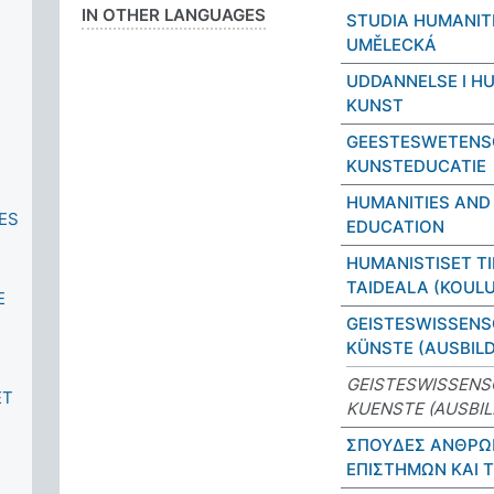
IN OTHER LANGUAGES
STUDIA HUMANIT
UMĚLECKÁ
UDDANNELSE I H
KUNST
GEESTESWETENS
KUNSTEDUCATIE
HUMANITIES AND
ES
EDUCATION
HUMANISTISET TI
TAIDEALA (KOUL
E
GEISTESWISSEN
KÜNSTE (AUSBIL
GEISTESWISSENS
ET
KUENSTE (AUSBI
ΣΠΟΥΔΕΣ ΑΝΘΡΩ
ΕΠΙΣΤΗΜΩΝ ΚΑΙ 