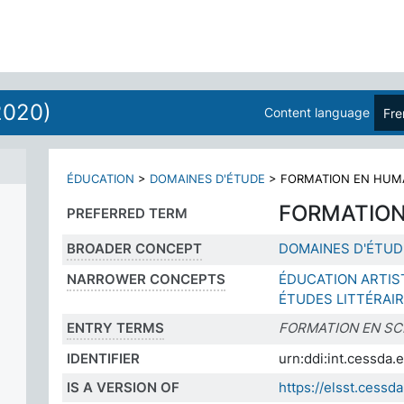
2020)
Content language
Fre
ÉDUCATION
>
DOMAINES D'ÉTUDE
>
FORMATION EN HUMA
FORMATION
PREFERRED TERM
BROADER CONCEPT
DOMAINES D'ÉTUD
NARROWER CONCEPTS
ÉDUCATION ARTIS
ÉTUDES LITTÉRAI
ENTRY TERMS
FORMATION EN SC
IDENTIFIER
urn:ddi:int.cessd
IS A VERSION OF
https://elsst.ces