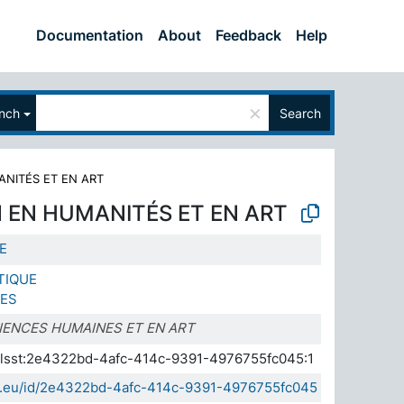
Documentation
About
Feedback
Help
×
nch
Search
NITÉS ET EN ART
 EN HUMANITÉS ET EN ART
E
TIQUE
RES
IENCES HUMAINES ET EN ART
a.elsst:2e4322bd-4afc-414c-9391-4976755fc045:1
sda.eu/id/2e4322bd-4afc-414c-9391-4976755fc045