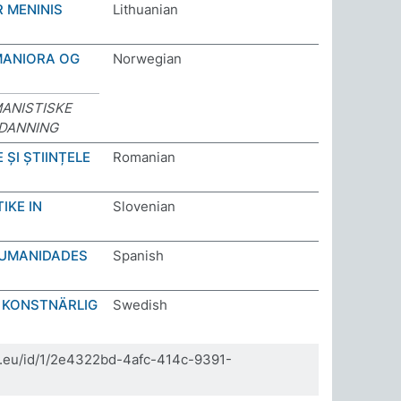
R MENINIS
Lithuanian
MANIORA OG
Norwegian
ANISTISKE
DANNING
 ȘI ȘTIINȚELE
Romanian
IKE IN
Slovenian
HUMANIDADES
Spanish
 KONSTNÄRLIG
Swedish
da.eu/id/1/2e4322bd-4afc-414c-9391-