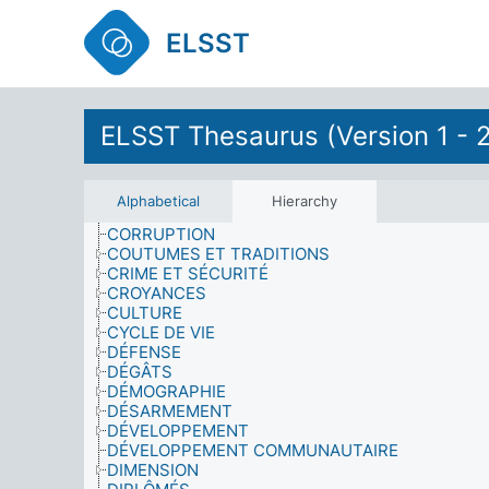
COMPORTEMENT HUMAIN
CONCOURS
ELSST
CONDITIONS CULTURELLES
CONDUITE DES OPÉRATIONS (GUERRE)
CONFLIT
CONNAISSANCE (CONSCIENCE)
ELSST Thesaurus (Version 1 - 
CONSEIL (AVIS)
CONSOMMATION
CONTRATS ET ACCORDS
CONTRÔLE ÉTATIQUE
Alphabetical
Hierarchy
COOPÉRATION
CORRUPTION
COUTUMES ET TRADITIONS
CRIME ET SÉCURITÉ
CROYANCES
CULTURE
CYCLE DE VIE
DÉFENSE
DÉGÂTS
DÉMOGRAPHIE
DÉSARMEMENT
DÉVELOPPEMENT
DÉVELOPPEMENT COMMUNAUTAIRE
DIMENSION