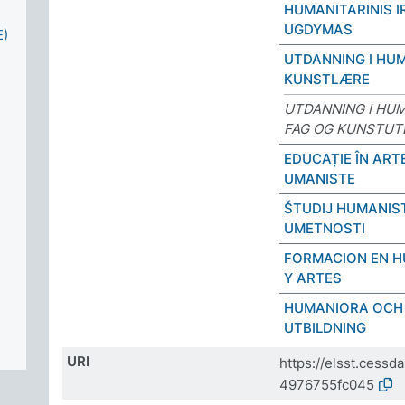
HUMANITARINIS I
UGDYMAS
)
UTDANNING I HU
KUNSTLÆRE
UTDANNING I HUM
FAG OG KUNSTUT
EDUCAȚIE ÎN ARTE
UMANISTE
ŠTUDIJ HUMANIST
UMETNOSTI
FORMACION EN 
Y ARTES
HUMANIORA OCH
UTBILDNING
URI
https://elsst.cess
4976755fc045