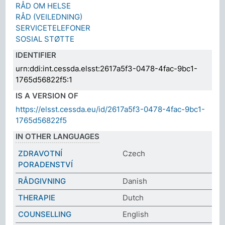
RÅD OM HELSE
RÅD (VEILEDNING)
SERVICETELEFONER
SOSIAL STØTTE
IDENTIFIER
urn:ddi:int.cessda.elsst:2617a5f3-0478-4fac-9bc1-
1765d56822f5:1
IS A VERSION OF
https://elsst.cessda.eu/id/2617a5f3-0478-4fac-9bc1-
1765d56822f5
IN OTHER LANGUAGES
ZDRAVOTNÍ
Czech
PORADENSTVÍ
RÅDGIVNING
Danish
THERAPIE
Dutch
COUNSELLING
English