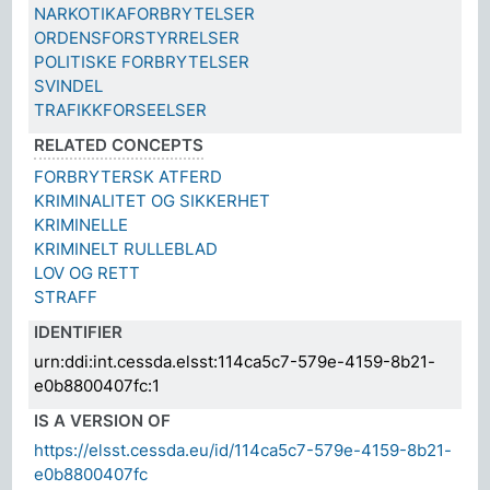
NARKOTIKAFORBRYTELSER
ORDENSFORSTYRRELSER
POLITISKE FORBRYTELSER
SVINDEL
TRAFIKKFORSEELSER
RELATED CONCEPTS
FORBRYTERSK ATFERD
KRIMINALITET OG SIKKERHET
KRIMINELLE
KRIMINELT RULLEBLAD
LOV OG RETT
STRAFF
IDENTIFIER
urn:ddi:int.cessda.elsst:114ca5c7-579e-4159-8b21-
e0b8800407fc:1
IS A VERSION OF
https://elsst.cessda.eu/id/114ca5c7-579e-4159-8b21-
e0b8800407fc