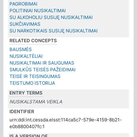
PAGROBIMAI
POLITINIAI NUSIKALTIMAI
SU ALKOHOLIU SUSIJĘ NUSIKALTIMAI
SUKČIAVIMAS
SU NARKOTIKAIS SUSIJĘ NUSIKALTIMAI
RELATED CONCEPTS
BAUSMĖS
NUSIKALTĖLIAI
NUSIKALTIMAI IR SAUGUMAS
SMULKŪS TEISĖS PAŽEIDIMAI
TEISĖ IR TEISINGUMAS
TEISTUMO ISTORIJA
ENTRY TERMS
NUSIKALSTAMA VEIKLA
IDENTIFIER
urn:ddi:int.cessda.elsst:114ca5c7-579e-4159-8b21-
e0b8800407fc:1
IS A VERSION OF