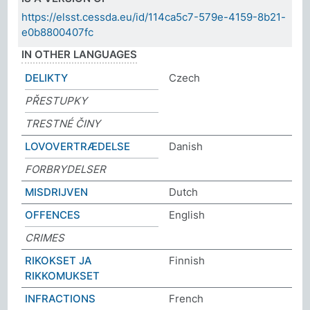
https://elsst.cessda.eu/id/114ca5c7-579e-4159-8b21-
e0b8800407fc
IN OTHER LANGUAGES
DELIKTY
Czech
PŘESTUPKY
TRESTNÉ ČINY
LOVOVERTRÆDELSE
Danish
FORBRYDELSER
MISDRIJVEN
Dutch
OFFENCES
English
CRIMES
RIKOKSET JA
Finnish
RIKKOMUKSET
INFRACTIONS
French