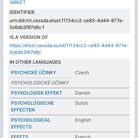
OIREET
IDENTIFIER
urn:ddi:int.cessda.elsst:11134cc2-ce83-4d44-877e-
0c6db3f97d9c:1
IS A VERSION OF
https://elsst.cessda.eu/id/11134cc2-ce83-4d44-877e-
0c6db3f97d9c
IN OTHER LANGUAGES
PSYCHICKÉ ÚČINKY
Czech
PSYCHOLOGICKÉ ÚČINKY
PSYKOLOGISK EFFEKT
Danish
PSYCHOLOGISCHE
Dutch
EFFECTEN
PSYCHOLOGICAL
English
EFFECTS
EFFETS
French