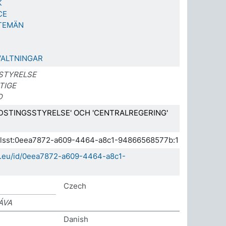
K
CE
TEMÄN
VALTNINGAR
STYRELSE
TIGE
D
DSTINGSSTYRELSE' OCH 'CENTRALREGERING'
a.elsst:0eea7872-a609-4464-a8c1-94866568577b:1
da.eu/id/0eea7872-a609-4464-a8c1-
Czech
ÁVA
Danish