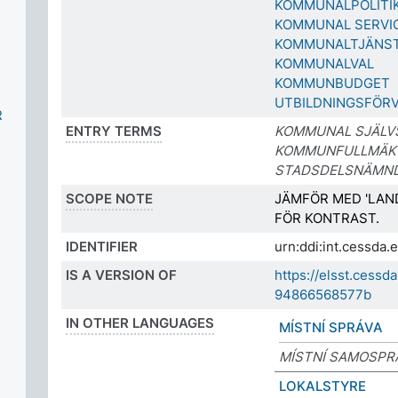
KOMMUNALPOLITI
KOMMUNAL SERVI
KOMMUNALTJÄNS
KOMMUNALVAL
KOMMUNBUDGET
UTBILDNINGSFÖR
R
ENTRY TERMS
KOMMUNAL SJÄLV
KOMMUNFULLMÄK
STADSDELSNÄMN
SCOPE NOTE
JÄMFÖR MED 'LAN
FÖR KONTRAST.
IDENTIFIER
urn:ddi:int.cessd
IS A VERSION OF
https://elsst.cess
94866568577b
IN OTHER LANGUAGES
MÍSTNÍ SPRÁVA
MÍSTNÍ SAMOSPR
LOKALSTYRE