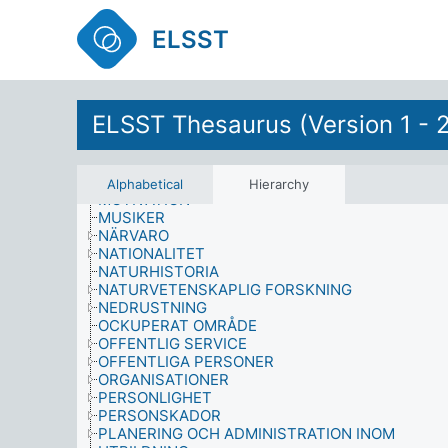
MEDLEMSKAP
MEDVETENHET
ELSST
METODIK
MIGRANTER
MIGRATION
MILITÄRA OPERATIONER
MILJÖ
ELSST Thesaurus (Version 1 - 
MILJÖFARLIGA ÄMNEN
MILJÖFÖRÄNDRINGAR
MILJÖVÅRD
MILJÖVETENSKAP
Alphabetical
Hierarchy
MOTIVATION
MUSIKER
NÄRVARO
NATIONALITET
NATURHISTORIA
NATURVETENSKAPLIG FORSKNING
NEDRUSTNING
OCKUPERAT OMRÅDE
OFFENTLIG SERVICE
OFFENTLIGA PERSONER
ORGANISATIONER
PERSONLIGHET
PERSONSKADOR
PLANERING OCH ADMINISTRATION INOM