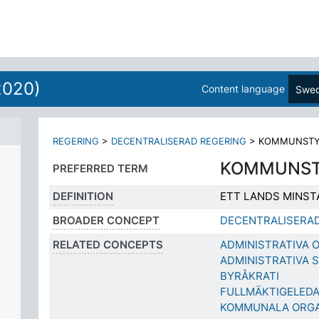
2020)
Content language
Swed
REGERING
>
DECENTRALISERAD REGERING
>
KOMMUNSTY
KOMMUNST
PREFERRED TERM
DEFINITION
ETT LANDS MINST
BROADER CONCEPT
DECENTRALISERAD
RELATED CONCEPTS
ADMINISTRATIVA
ADMINISTRATIVA 
BYRÅKRATI
FULLMÄKTIGELED
KOMMUNALA ORGA