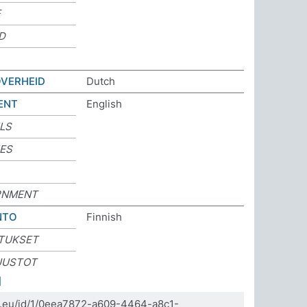
E
D
OVERHEID
Dutch
ENT
English
LS
IES
RNMENT
NTO
Finnish
TUKSET
UUSTOT
]
da.eu/id/1/0eea7872-a609-4464-a8c1-