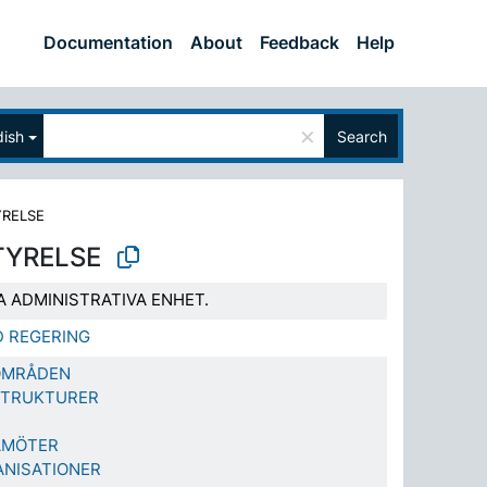
Documentation
About
Feedback
Help
×
ish
Search
RELSE
YRELSE
A ADMINISTRATIVA ENHET.
 REGERING
 OMRÅDEN
STRUKTURER
AMÖTER
NISATIONER