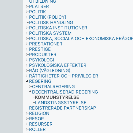
UTBILDNING
PLATSER
POLITIK
POLITIK (POLICY)
POLITISK HANDLING
POLITISKA INSTITUTIONER
POLITISKA SYSTEM
POLITISKA, SOCIALA OCH EKONOMISKA FRÅGO
PRESTATIONER
PRESTIGE
PRODUKTER
PSYKOLOGI
PSYKOLOGISKA EFFEKTER
RÅD (VÄGLEDNING)
RÄTTIGHETER OCH PRIVILEGIER
REGERING
CENTRALREGERING
DECENTRALISERAD REGERING
KOMMUNSTYRELSE
LANDSTINGSSTYRELSE
REGISTRERADE PARTNERSKAP
RELIGION
RESOR
RESURSER
ROLLER