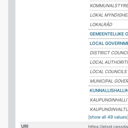
KOMMUNALSTYR
LOKAL MYNDIGHE
LOKALRÅD
GEMEENTELIJKE 
LOCAL GOVERNM
DISTRICT COUNCI
LOCAL AUTHORIT
LOCAL COUNCILS
MUNICIPAL GOVE
KUNNALLISHALLI
KAUPUNGINHALLI
KAUPUNGINVALT
[show all 49 values
URI
https://elsst.cess