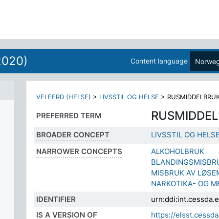
2020)
Content language
Norweg
VELFERD (HELSE)
>
LIVSSTIL OG HELSE
>
RUSMIDDELBRU
RUSMIDDE
PREFERRED TERM
BROADER CONCEPT
LIVSSTIL OG HELS
NARROWER CONCEPTS
ALKOHOLBRUK
BLANDINGSMISBR
MISBRUK AV LØSE
NARKOTIKA- OG 
IDENTIFIER
urn:ddi:int.cessd
IS A VERSION OF
https://elsst.ces