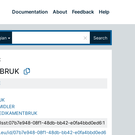
Documentation
About
Feedback
Help
×
ian
Search
K
LBRUK
E
UK
MIDLER
MEDIKAMENTBRUK
a.elsst:07b7e948-08f1-48db-bb42-e0fa4bbd0ed6:1
sda.eu/id/07b7e948-08f1-48db-bb42-e0fa4bbd0ed6