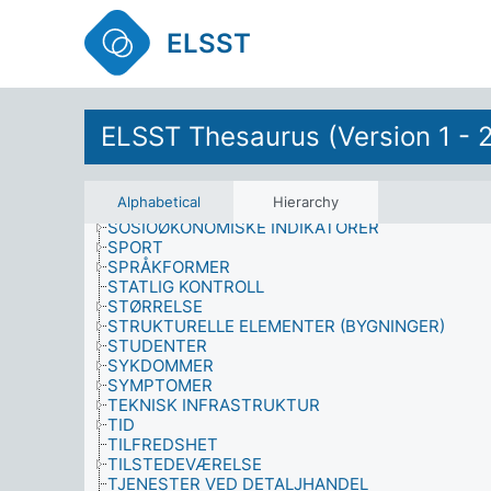
SINNSTILSTANDER
SKADE
ELSST
SKADER
SKIKKER OG TRADISJONER
SKOGBRUK
SKOLESLUTTING
SOSIAL STRUKTUR
ELSST Thesaurus (Version 1 - 
SOSIAL VELFERD
SOSIALE PROBLEM
SOSIALE SYSTEM
Alphabetical
Hierarchy
SOSIOLOGI
SOSIOØKONOMISKE INDIKATORER
SPORT
SPRÅKFORMER
STATLIG KONTROLL
STØRRELSE
STRUKTURELLE ELEMENTER (BYGNINGER)
STUDENTER
SYKDOMMER
SYMPTOMER
TEKNISK INFRASTRUKTUR
TID
TILFREDSHET
TILSTEDEVÆRELSE
TJENESTER VED DETALJHANDEL