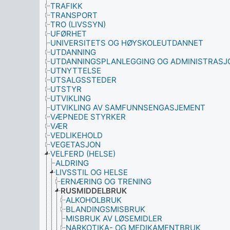
TRAFIKK
TRANSPORT
TRO (LIVSSYN)
UFØRHET
UNIVERSITETS OG HØYSKOLEUTDANNET
UTDANNING
UTDANNINGSPLANLEGGING OG ADMINISTRASJ
UTNYTTELSE
UTSALGSSTEDER
UTSTYR
UTVIKLING
UTVIKLING AV SAMFUNNSENGASJEMENT
VÆPNEDE STYRKER
VÆR
VEDLIKEHOLD
VEGETASJON
VELFERD (HELSE)
ALDRING
LIVSSTIL OG HELSE
ERNÆRING OG TRENING
RUSMIDDELBRUK
ALKOHOLBRUK
BLANDINGSMISBRUK
MISBRUK AV LØSEMIDLER
NARKOTIKA- OG MEDIKAMENTBRUK