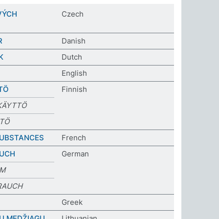
VÝCH
Czech
R
Danish
K
Dutch
English
TÖ
Finnish
 KÄYTTÖ
TTÖ
 SUBSTANCES
French
AUCH
German
UM
RAUCH
Greek
Ų MEDŽIAGŲ
Lithuanian