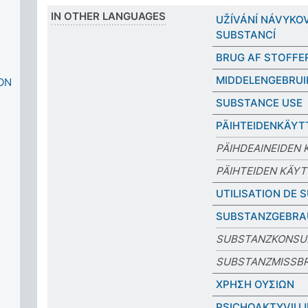
IN OTHER LANGUAGES
UŽÍVÁNÍ NÁVYKO
SUBSTANCÍ
BRUG AF STOFFE
MIDDELENGEBRUI
ON
SUBSTANCE USE
PÄIHTEIDENKÄYT
PÄIHDEAINEIDEN
PÄIHTEIDEN KÄY
UTILISATION DE
SUBSTANZGEBR
SUBSTANZKONS
SUBSTANZMISSB
ΧΡΗΣΗ ΟΥΣΙΩΝ
PSICHOAKTYVIŲJ