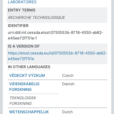
LABORATOIRES
ENTRY TERMS
RECHERCHE TECHNOLOGIQUE
IDENTIFIER
urn:ddi:int.cessda.elsst:0750553b-8718-4550-ab62-
e45ee72f751e:1
IS A VERSION OF
https://elsst.cessda.eu/id/0750553b-8718-4550-ab62-
e45ee72f751e
IN OTHER LANGUAGES
VĚDECKÝ VÝZKUM
Czech
VIDENSKABELIG
Danish
FORSKNING
TEKNOLOGISK
FORSKNING
WETENSCHAPPELIJK
Dutch