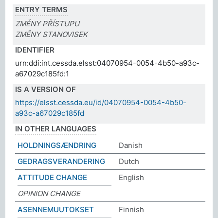
ENTRY TERMS
ZMĚNY PŘÍSTUPU
ZMĚNY STANOVISEK
IDENTIFIER
urn:ddi:int.cessda.elsst:04070954-0054-4b50-a93c-
a67029c185fd:1
IS A VERSION OF
https://elsst.cessda.eu/id/04070954-0054-4b50-
a93c-a67029c185fd
IN OTHER LANGUAGES
HOLDNINGSÆNDRING
Danish
GEDRAGSVERANDERING
Dutch
ATTITUDE CHANGE
English
OPINION CHANGE
ASENNEMUUTOKSET
Finnish