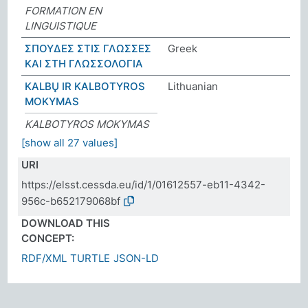
FORMATION EN
LINGUISTIQUE
ΣΠΟΥΔΕΣ ΣΤΙΣ ΓΛΩΣΣΕΣ
Greek
ΚΑΙ ΣΤΗ ΓΛΩΣΣΟΛΟΓΙΑ
KALBŲ IR KALBOTYROS
Lithuanian
MOKYMAS
KALBOTYROS MOKYMAS
[show all 27 values]
URI
https://elsst.cessda.eu/id/1/01612557-eb11-4342-
956c-b652179068bf
DOWNLOAD THIS
CONCEPT:
RDF/XML
TURTLE
JSON-LD